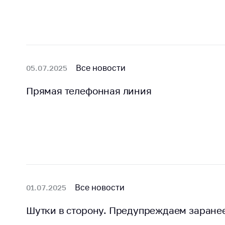
Марк
това
Выставочная
деятельность в
Упро
Республике
услов
Беларусь
бизн
Защита
Все новости
05.07.2025
Реко
персональных
пред
данных
Прямая телефонная линия
расп
COVID
Новости
субъе
торго
обще
питан
обсл
Обуч
Все новости
01.07.2025
вопр
анти
Шутки в сторону. Предупреждаем заранее.
регул
конк