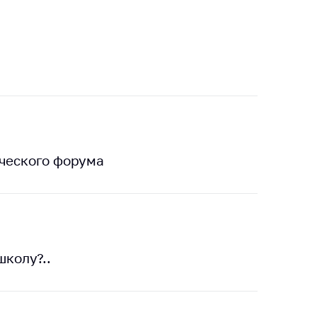
ического форума
школу?..