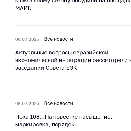
к школьному сезону обсудили на площадк
регулирование и
средс
МАРТ.
конкуренция
меди
назна
Торговля и услуги
меди
Регулирование и
техни
контроль закупок
Все новости
08.07.2025
Реше
Защита прав
по ус
Актуальные вопросы евразийской
потребителей
факт
экономической интеграции рассмотрели 
(отсу
Регулирование
заседании Совета ЕЭК
нару
рекламной
анти
деятельности
закон
Международное
Пред
сотрудничество
и пр
Все новости
08.07.2025
Применение мер
Обще
нетарифного
обсу
Пока 108...На повестке насыщение,
регулирования
прое
маркировка, порядок.
Биржевая торговля