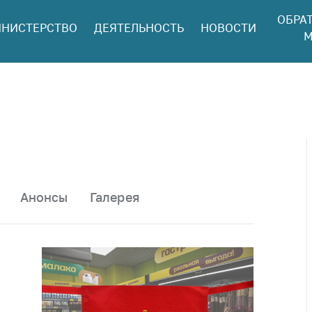
ОБРА
НИСТЕРСТВО
ДЕЯТЕЛЬНОСТЬ
НОВОСТИ
ться в МАРТ
М
ый прием
ан и юр. лиц
aя
оннaя линия
ая линия
тронные
щения
Анонсы
Галерея
ить о росте
а товары
ить о росте
а лекарства и
цинские
лия