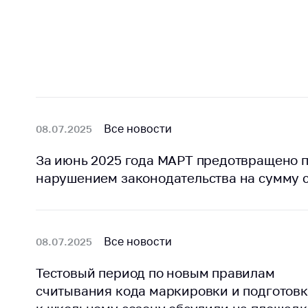
Награждения
Контак
Белорусская
Адрес
универсальная
рабо
товарная биржа
Прие
Общественная
Мини
жизнь
Горяч
Идеологическая
Все новости
08.07.2025
работа
Прес
За июнь 2025 года МАРТ предотвращено п
Официальные
Выше
нарушением законодательства на сумму с
геральдические
госу
символы
орга
5 лет МАРТ
Важное 
Все новости
08.07.2025
Сообщ
Деятельность
цен
Тестовый период по новым правилам
Ценовая политика
Цено
считывания кода маркировки и подготов
Антимонопольное
на ле