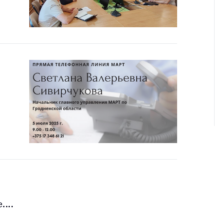
ировка
ров
щение
ий ведения
еса
мендации по
отвращению
ространения
-19 для
ктов
вли,
ственного
ия, бытового
уживания
ение по
осам
монопольного
...
ирования и
урентной