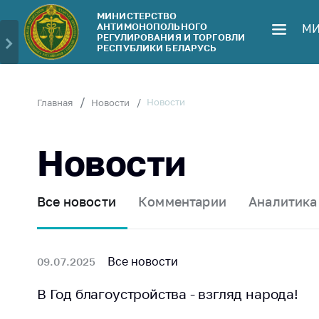
МИНИСТЕРСТВО
АНТИМОНОПОЛЬНОГО
МИ
Министерство
Обрати
РЕГУЛИРОВАНИЯ И ТОРГОВЛИ
РЕСПУБЛИКИ БЕЛАРУСЬ
Руководство
Личн
гражд
Структура
Министерства
Прям
Новости
Главная
Новости
телеф
Территориальные
органы
Горяч
Новости
Законодательство
Элек
обра
Антикоррупционная
Все новости
Комментарии
Аналитика
деятельность
Сообщ
цен н
Общественно-
консультативный
Сообщ
Все новости
09.07.2025
совет
цен н
меди
В Год благоустройства - взгляд народа!
Соискателям
изде