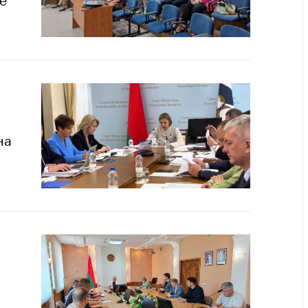
е
тва, изделия
цинского
чения и
цинскую
ку
ние Комиссии
тановлению
а нарушения
на
тствия)
шения
монопольного
одательства
остережения
едупреждения
ственное
ждение
ктов