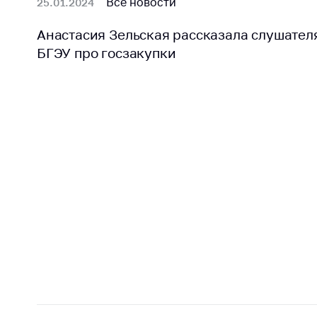
Все новости
25.01.2024
Анастасия Зельская рассказала слушател
БГЭУ про госзакупки