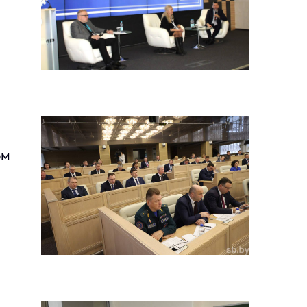
тики
ом