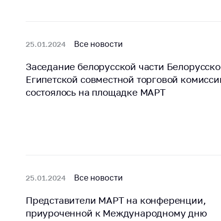
Марк
това
Выставочная
деятельность в
Упро
Республике
услов
Все новости
25.01.2024
Беларусь
бизн
Заседание белорусской части Белорусско
Защита
Реко
персональных
Египетской совместной торговой комисси
пред
данных
состоялось на площадке МАРТ
расп
COVID
Новости
субъе
торго
обще
питан
обсл
Обуч
Все новости
25.01.2024
вопр
анти
Представители МАРТ на конференции,
регул
приуроченной к Международному дню
конк