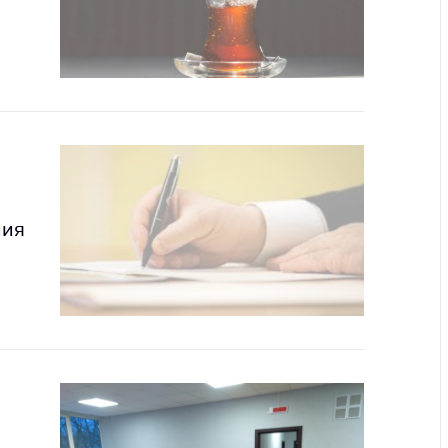
ты
 и режим
ты
мная
стра
ая линия
с-служба
ния
стоящий
дарственный
н
на сайте
ить о росте
образование
ь
карственные