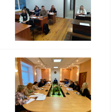
тва, изделия
цинского
чения и
цинскую
ку
ние Комиссии
тановлению
а нарушения
тствия)
шения
монопольного
одательства
остережения
едупреждения
ственное
ждение
ктов