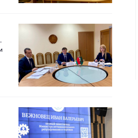
ировка
ров
щение
ий ведения
еса
-
мендации по
и
отвращению
ространения
-19 для
ктов
вли,
ственного
ия, бытового
уживания
ение по
осам
монопольного
ирования и
урентной