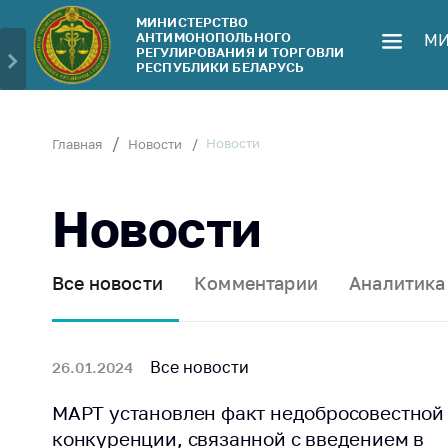
МИНИСТЕРСТВО
АНТИМОНОПОЛЬНОГО
МИ
Министерство
Обрати
РЕГУЛИРОВАНИЯ И ТОРГОВЛИ
РЕСПУБЛИКИ БЕЛАРУСЬ
Руководство
Личн
гражд
Структура
Министерства
Прям
Новости
Главная
Новости
телеф
Территориальные
органы
Горяч
Новости
Законодательство
Элек
обра
Антикоррупционная
Все новости
Комментарии
Аналитика
деятельность
Сообщ
цен н
Общественно-
консультативный
Сообщ
Все новости
26.01.2024
совет
цен н
меди
МАРТ установлен факт недобросовестной
Соискателям
изде
конкуренции, связанной с введением в