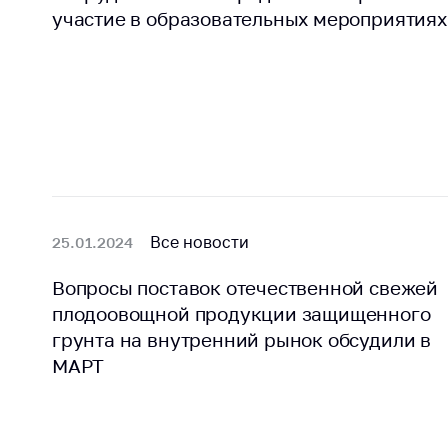
регулирование и
средс
участие в образовательных мероприятиях
конкуренция
меди
назна
Торговля и услуги
меди
Регулирование и
техни
контроль закупок
Реше
Защита прав
по ус
потребителей
факт
(отсу
Регулирование
нару
Все новости
25.01.2024
рекламной
анти
деятельности
закон
Вопросы поставок отечественной свежей
Международное
Пред
плодоовощной продукции защищенного
сотрудничество
и пр
грунта на внутренний рынок обсудили в
Применение мер
МАРТ
Обще
нетарифного
обсу
регулирования
прое
Биржевая торговля