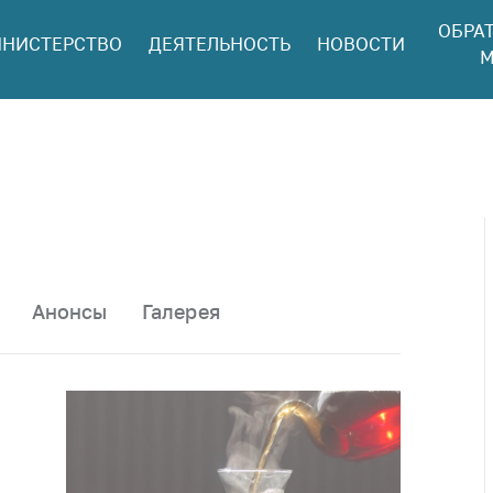
ОБРА
НИСТЕРСТВО
ДЕЯТЕЛЬНОСТЬ
НОВОСТИ
ться в МАРТ
М
ый прием
ан и юр. лиц
aя
оннaя линия
ая линия
тронные
щения
Анонсы
Галерея
ить о росте
а товары
ить о росте
а лекарства и
цинские
лия