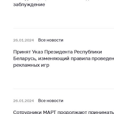
Награждения
заблуждение
Контак
Белорусская
Адрес
универсальная
рабо
товарная биржа
Прие
Общественная
Мини
жизнь
Все новости
26.01.2024
Горяч
Идеологическая
Принят Указ Президента Республики
работа
Прес
Беларусь, изменяющий правила проведе
Официальные
Выше
рекламных игр
геральдические
госу
символы
орга
5 лет МАРТ
Важное 
Сообщ
Деятельность
цен
Все новости
26.01.2024
Ценовая политика
Цено
Антимонопольное
Сотрудники МАРТ продолжают принимат
на ле