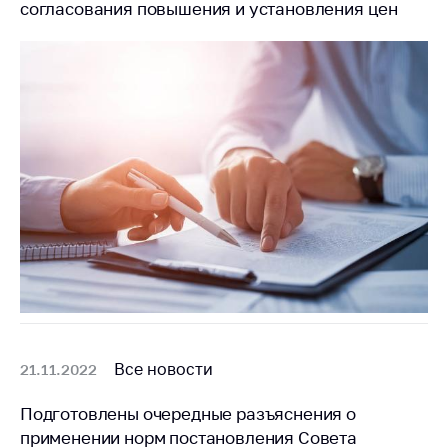
Сообщить о росте
согласования повышения и установления цен
цен на товары
Сообщить о росте
цен на лекарства и
медицинские
изделия
Контакты
Адрес и режим
работы
Приемная
Министра
Горячая линия
Пресс-служба
Все новости
21.11.2022
Вышестоящий
государственный
Подготовлены очередные разъяснения о
орган
применении норм постановления Совета