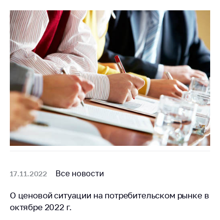
предупреждения
Общественное
обсуждение
проектов
Маркировка
товаров
Упрощение условий
ведения бизнеса
Рекомендации по
предотвращению
распространения
COVID-19 для
субъектов торговли,
общественного
Все новости
17.11.2022
питания, бытового
обслуживания
О ценовой ситуации на потребительском рынке в
Обучение по
октябре 2022 г.
вопросам