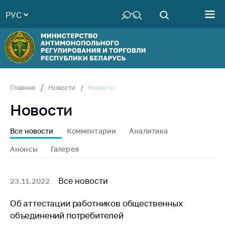
РУС
Министерство
Руководство
Структура
Министерства
Территориальные
Новости
Главная
Новости
органы
Новости
Законодательство
Антикоррупционная
Все новости
Комментарии
Аналитика
деятельность
Анонсы
Галерея
Общественно-
консультативный
совет
Все новости
23.11.2022
Соискателям
Об аттестации работников общественных
объединений потребителей
Награждения