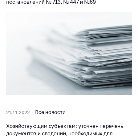
деятельность в
постановлений № 713, № 447 и №69
Республике
Беларусь
Защита
персональных
данных
Новости
Обратиться в МАРТ
Личный прием
граждан и юр. лиц
Прямaя телефоннaя
линия
Горячая линия
Все новости
21.11.2022
Электронные
Хозяйствующим субъектам: уточнен перечень
обращения
документов и сведений, необходимых для