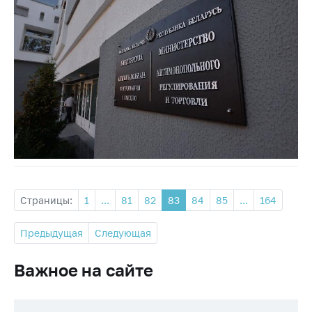
Страницы:
1
...
81
82
83
84
85
...
164
Предыдущая
Следующая
Важное на сайте