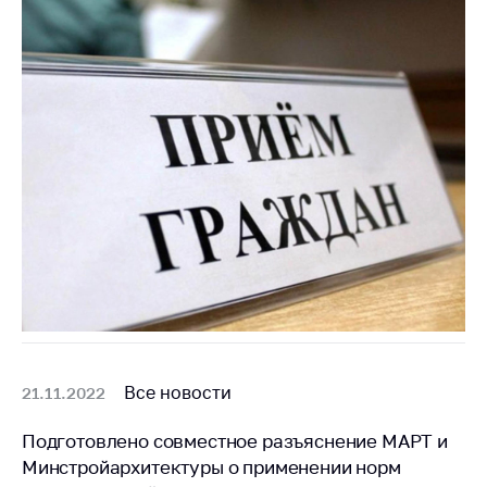
Торговля и услуги
Регулирование и
контроль закупок
Защита прав
потребителей
Регулирование
рекламной
деятельности
Международное
сотрудничество
Применение мер
нетарифного
регулирования
Все новости
21.11.2022
Биржевая торговля
Подготовлено совместное разъяснение МАРТ и
Выставочная
Минстройархитектуры о применении норм