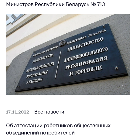
Министров Республики Беларусь № 713
Важное на сайте
Сообщить о росте
цен
Ценообразование
на лекарственные
средства, изделия
медицинского
назначения и
медицинскую
технику
Решение Комиссии
по установлению
факта нарушения
(отсутствия)
нарушения
Все новости
17.11.2022
антимонопольного
законодательства
Об аттестации работников общественных
Предостережения и
объединений потребителей