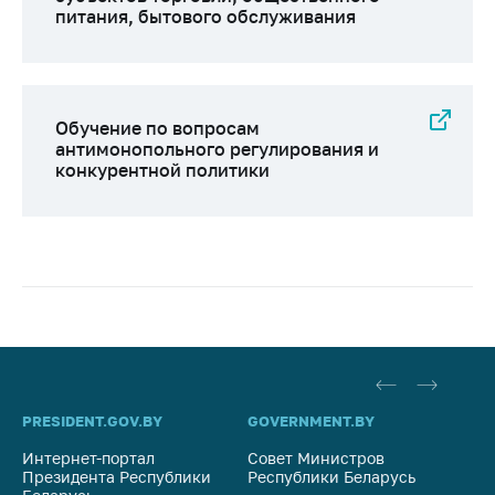
питания, бытового обслуживания
Обучение по вопросам
антимонопольного регулирования и
конкурентной политики
PRESIDENT.GOV.BY
GOVERNMENT.BY
SO
Интернет-портал
Совет Министров
Со
Президента Республики
Республики Беларусь
На