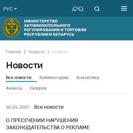
РУС
Министерство
Руководство
Структура
Министерства
Территориальные
Новости
Главная
Новости
органы
Новости
Законодательство
Антикоррупционная
Все новости
Комментарии
Аналитика
деятельность
Анонсы
Галерея
Общественно-
консультативный
совет
Все новости
16.05.2017
Соискателям
О ПРЕСЕЧЕНИИ НАРУШЕНИЯ
ЗАКОНОДАТЕЛЬСТВА О РЕКЛАМЕ
Награждения