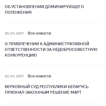
ОБ УСТАНОВЛЕНИИ ДОМИНИРУЮЩЕГО
Торговля и услуги
ПОЛОЖЕНИЯ
Регулирование и
контроль закупок
Защита прав
Все новости
05.05.2017
потребителей
Регулирование
О ПРИВЛЕЧЕНИИ К АДМИНИСТРАТИВНОЙ
рекламной
ОТВЕТСТВЕННОСТИ ЗА НЕДОБРОСОВЕСТНУЮ
деятельности
КОНКУРЕНЦИЮ
Международное
сотрудничество
Применение мер
Все новости
02.05.2017
нетарифного
регулирования
ВЕРХОВНЫЙ СУД РЕСПУБЛИКИ БЕЛАРУСЬ
ПРИЗНАЛ ЗАКОННЫМ РЕШЕНИЕ МАРТ
Биржевая торговля
Выставочная