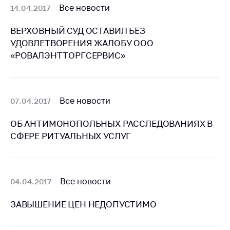
Все новости
Важное на сайте
14.04.2017
Сообщить о росте
ВЕРХОВНЫЙ СУД ОСТАВИЛ БЕЗ
цен
УДОВЛЕТВОРЕНИЯ ЖАЛОБУ ООО
Ценообразование
«РОВАЛЭНТТОРГСЕРВИС»
на лекарственные
средства, изделия
медицинского
назначения и
Все новости
07.04.2017
медицинскую
технику
ОБ АНТИМОНОПОЛЬНЫХ РАССЛЕДОВАНИЯХ В
СФЕРЕ РИТУАЛЬНЫХ УСЛУГ
Решение Комиссии
по установлению
факта нарушения
(отсутствия)
нарушения
Все новости
04.04.2017
антимонопольного
законодательства
ЗАВЫШЕНИЕ ЦЕН НЕДОПУСТИМО
Предостережения и