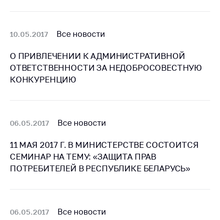
Белорусская
универсальная
товарная биржа
Все новости
10.05.2017
Общественная
О ПРИВЛЕЧЕНИИ К АДМИНИСТРАТИВНОЙ
жизнь
ОТВЕТСТВЕННОСТИ ЗА НЕДОБРОСОВЕСТНУЮ
Идеологическая
КОНКУРЕНЦИЮ
работа
Официальные
геральдические
Все новости
06.05.2017
символы
5 лет МАРТ
11 МАЯ 2017 Г. В МИНИСТЕРСТВЕ СОСТОИТСЯ
СЕМИНАР НА ТЕМУ: «ЗАЩИТА ПРАВ
Деятельность
ПОТРЕБИТЕЛЕЙ В РЕСПУБЛИКЕ БЕЛАРУСЬ»
Ценовая политика
Антимонопольное
регулирование и
Все новости
06.05.2017
конкуренция