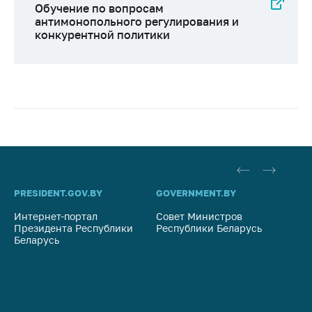
Обучение по вопросам
антимонопольного регулирования и
конкурентной политики
PRESIDENT.GOV.BY
GOVERNMENT.BY
SO
Интернет-портал
Совет Министров
Со
Президента Республики
Республики Беларусь
На
Беларусь
Ре