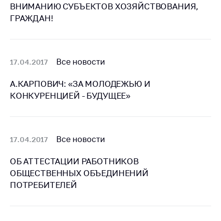
Сообщить о росте
ВНИМАНИЮ СУБЪЕКТОВ ХОЗЯЙСТВОВАНИЯ,
цен на товары
ГРАЖДАН!
Сообщить о росте
цен на лекарства и
медицинские
изделия
Все новости
17.04.2017
Контакты
А.КАРПОВИЧ: «ЗА МОЛОДЕЖЬЮ И
КОНКУРЕНЦИЕЙ - БУДУЩЕЕ»
Адрес и режим
работы
Приемная
Министра
Все новости
17.04.2017
Горячая линия
ОБ АТТЕСТАЦИИ РАБОТНИКОВ
Пресс-служба
ОБЩЕСТВЕННЫХ ОБЪЕДИНЕНИЙ
ПОТРЕБИТЕЛЕЙ
Вышестоящий
государственный
орган