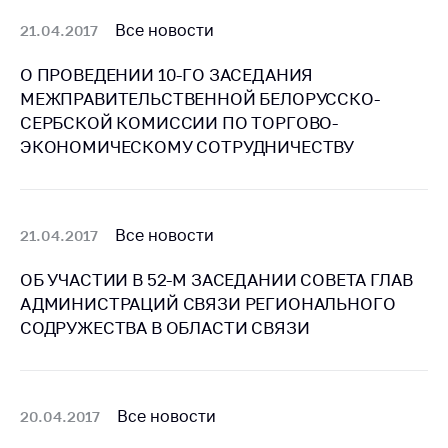
деятельность в
Республике
Все новости
21.04.2017
Беларусь
О ПРОВЕДЕНИИ 10-ГО ЗАСЕДАНИЯ
Защита
МЕЖПРАВИТЕЛЬСТВЕННОЙ БЕЛОРУССКО-
персональных
данных
СЕРБСКОЙ КОМИССИИ ПО ТОРГОВО-
ЭКОНОМИЧЕСКОМУ СОТРУДНИЧЕСТВУ
Новости
Обратиться в МАРТ
Все новости
21.04.2017
Личный прием
граждан и юр. лиц
ОБ УЧАСТИИ В 52-М ЗАСЕДАНИИ СОВЕТА ГЛАВ
Прямaя телефоннaя
АДМИНИСТРАЦИЙ СВЯЗИ РЕГИОНАЛЬНОГО
линия
СОДРУЖЕСТВА В ОБЛАСТИ СВЯЗИ
Горячая линия
Электронные
обращения
Все новости
20.04.2017