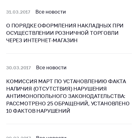
предупреждения
Общественное
Все новости
31.03.2017
обсуждение
проектов
О ПОРЯДКЕ ОФОРМЛЕНИЯ НАКЛАДНЫХ ПРИ
ОСУЩЕСТВЛЕНИИ РОЗНИЧНОЙ ТОРГОВЛИ
Маркировка
ЧЕРЕЗ ИНТЕРНЕТ-МАГАЗИН
товаров
Упрощение условий
ведения бизнеса
Все новости
30.03.2017
Рекомендации по
предотвращению
КОМИССИЯ МАРТ ПО УСТАНОВЛЕНИЮ ФАКТА
распространения
НАЛИЧИЯ (ОТСУТСТВИЯ) НАРУШЕНИЯ
COVID-19 для
АНТИМОНОПОЛЬНОГО ЗАКОНОДАТЕЛЬСТВА:
субъектов торговли,
РАССМОТРЕНО 25 ОБРАЩЕНИЙ, УСТАНОВЛЕНО
общественного
питания, бытового
10 ФАКТОВ НАРУШЕНИЙ
обслуживания
Обучение по
вопросам