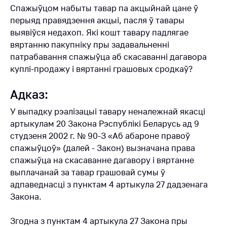
Спажыўцом набыты тавар па акцыйнай цане ў
Біржавы гандаль
перыяд правядзення акцыі, пасля ў тавары
Навіны
выявіўся недахоп. Які кошт тавару падлягае
вяртанню пакупніку пры задавальненні
Звярнуцца ў МАРГ
патрабавання спажыўца аб скасаванні дагавора
куплі-продажу і вяртанні грашовых сродкаў?
Асабісты прыем
грамадзян і юр.
Адказ:
асоб
У выпадку рэалізацыі тавару неналежнай якасці
Прамая
тэлефонная лінія
артыкулам 20 Закона Рэспублікі Беларусь ад 9
студзеня 2002 г. № 90-З «Аб абароне правоў
Гарачая лінія
спажыўцоў» (далей - Закон) вызначана права
Электронныя
спажыўца на скасаванне дагавору і вяртанне
звароты
выплачанай за тавар грашовай сумы ў
адпаведнасцi з пунктам 4 артыкула 27 дадзенага
Паведаміць аб
Закона.
росце кошту на
тавары
Згодна з пунктам 4 артыкула 27 Закона пры