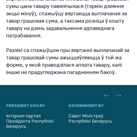
рэестр
сумы цана тавару павялічылася (тэрмін дзеяння
гаспадарчых
акцыі мінуў), спажыўцу вяртаецца выплачаная за
суб'ектаў, якія
тавар грашовая сума, а таксама розніца ў кошту
займаюць
тавару на дзень задавальнення адпаведнага
дамінуючае
становішча на
патрабавання.
таварных рынках
Разлікі са спажыўцом пры вяртанні выплачанай за
Дзяржаўны
тавар грашовай сумы ажыццяўляюцца ў той жа
рэестр суб'eктаў
форме, у якой праводзілася аплата тавару, калi
натуральных
манаполій
iншае не прадугледжана пагадненнем бакоў.
PRESIDENT.GOV.BY
GOVERNMENT.BY
SO
Інтэрнет-партал
Савет Міністраў
Са
Прэзідэнта Рэспублікі
Рэспублікі Беларусь
На
Беларусь
Рэ