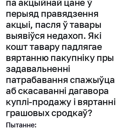
па акцыйнай цане ў
Дзейнасць
перыяд правядзення
Антыманапольнае
акцыі, пасля ў тавары
рэгуляванне і
канкурэнцыя
выявіўся недахоп. Які
Рэгуляванне
кошт тавару падлягае
гандлю
вяртанню пакупніку пры
Абарона правоў
спажыўцоў
задавальненні
Рэгуляванне
патрабавання спажыўца
рэкламнай
дзейнасці
аб скасаванні дагавора
Рэгуляванне і
куплі-продажу і вяртанні
кантроль закупак
грашовых сродкаў?
Прымяненне мер
нетарыфнага
Пытанне:
рэгулявання