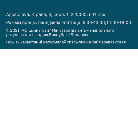
Адрас: вул. Кірава, 8, корп. 1, 220030, г. Мінск
Рэжым працы: панядзелак-пятніца: 9:00-13:00,14:00-18:00
© 2021, Афіцыйны сайт Міністэрства антыманапольнага
рэгулявання і гандлю Рэспублікі Беларусь
Пры выкарыстанні матэрыялаў спасылка на сайт абавязковая