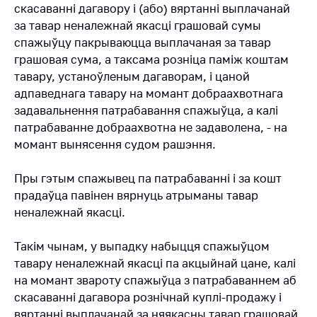
Паведаміць аб
скасаванні дагавору і (або) вяртанні выплачанай
росце кошту на
за тавар неналежнай якасці грашовай сумы
лекі і
спажыўцу пакрываюцца выплачаная за тавар
медыцынскія
грашовая сума, а таксама розніца паміж коштам
вырабы
тавару, устаноўленым дагаворам, i цаной
Кантакты
адпаведнага тавару на момант добраахвотнага
задавальнення патрабавання спажыўца, а калi
Адрас і рэжым
працы
патрабаванне добраахвотна не задаволена, - на
момант вынясення судом рашэння.
Прыёмная
Міністра
Пры гэтым спажывец па патрабаванні і за кошт
Гарачая лінія
прадаўца павінен вярнуць атрыманы тавар
неналежнай якасці.
Прэс-служба
Вышэйшы
Такім чынам, у выпадку набыцця спажыўцом
дзяржаўны орган
тавару неналежнай якасці па акцыйнай цане, калі
на момант звароту спажыўца з патрабаваннем аб
Важнае на сайце
скасаванні дагавора рознiчнай куплi-продажу і
Дзяржаўны
вяртанні выплачанай за няякасны тавар грашовай