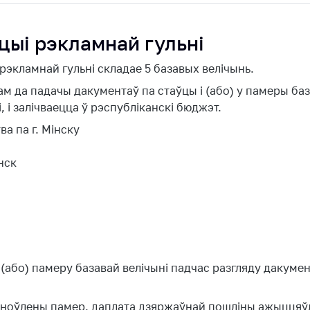
сайце
цыі рэкламнай гульні
ны
экламнай гульні складае 5 базавых велічынь.
чых
 якія
да падачы дакументаў па стаўцы і (або) у памеры база
 і залічваецца ў рэспубліканскі бюджэт.
ае
а па г. Мінску
а на
нск
ны
ных
й
(або) памеру базавай велічыні падчас разгляду дакуме
аноўлены памер, даплата дзяржаўнай пошліны ажыццяўл