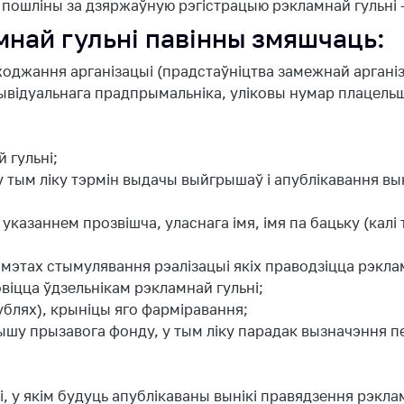
пошліны за дзяржаўную рэгістрацыю рэкламнай гульні - 
най гульні павінны змяшчаць:
аходжання арганізацыі (прадстаўніцтва замежнай арганіз
індывідуальнага прадпрымальніка, уліковы нумар плацел
 гульні;
, у тым ліку тэрмін выдачы выйгрышаў і апублікавання в
з указаннем прозвішча, уласнага імя, імя па бацьку (калі
 у мэтах стымулявання рэалізацыі якіх праводзіцца рэкла
овіцца ўдзельнікам рэкламнай гульні;
ублях), крыніцы яго фарміравання;
грышу прызавога фонду, у тым ліку парадак вызначэння 
, у якім будуць апублікаваны вынікі правядзення рэклам