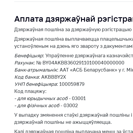
Прымяненне
Важнае на 
мер
Аплата дзяржаўнай рэгістра
Дзяржаў
нетарыфнага
рэестр
рэгулявання
Дзяржаўная пошліна за дзяржаўную рэгістрацыю р
гаспадар
суб'ектаў,
Біржавы
Дзяржаўная пошліна выплачваецца плацельшчыкам 
займаюць
гандаль
устаноўленым на дзень яго звароту з дакументамі,
дамінуюч
Бенефіцыяр
: Упраўленне дзяржаўнага казначэйств
Навіны
становішч
Рахунак
: № BY04AKBB36029110100040000000
таварных
рынках
Банк-атрымальнік
: ААТ «АСБ Беларусбанк» у г. Мі
Код банка
: AKBBBY2X
Дзяржаў
УНП бенефіцыяра
: 100059879
рэестр
Код плацяжу:
суб'eктаў
- для юрыдычных асоб
- 03001
натураль
- для фізічных асоб
- 03002
манаполі
У выпадку змянення стаўкі дзяржаўнай пошліны і 
дзяржаўнай пошліны не ажыццяўляецца.
Калі дзяржаўная пошліна выплачана менш за ўст