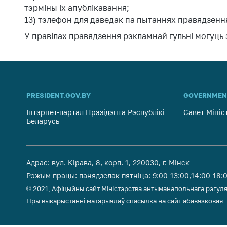
тэрміны іх апублікавання;
13) тэлефон для даведак па пытаннях правядзення
У правілах правядзення рэкламнай гульнi могуць 
PRESIDENT.GOV.BY
GOVERNMEN
Інтэрнет-партал Прэзідэнта Рэспублікі
Савет Мініс
Беларусь
Адрас: вул. Кірава, 8, корп. 1, 220030, г. Мінск
Рэжым працы: панядзелак-пятніца: 9:00-13:00,14:00-18:
© 2021, Афіцыйны сайт Міністэрства антыманапольнага рэгуля
Пры выкарыстанні матэрыялаў спасылка на сайт абавязковая