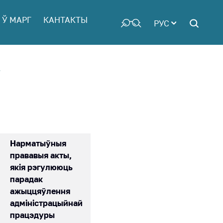
 Ў МАРГ
КАНТАКТЫ
РУС
ў
Нарматыўныя
прававыя акты,
якія рэгулююць
парадак
ажыццяўлення
адміністрацыйнай
працэдуры