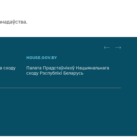
анадаўства.
HOUSE.GOV.BY
PRAVO.
а сходу
Палата Прадстаўнікоў Нацыянальнага
Нацыян
сходу Рэспублікі Беларусь
Рэспуб