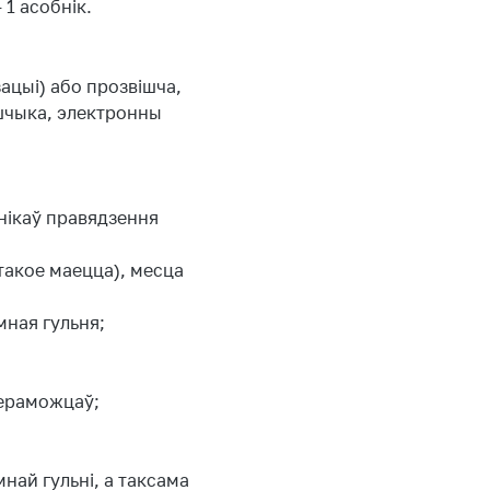
1 асобнік.
ацыі) або прозвішча,
ьшчыка, электронны
ынікаў правядзення
 такое маецца), месца
мная гульня;
пераможцаў;
най гульні, а таксама