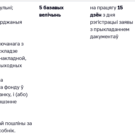
ульні;
5 базавых
на працягу
15
ць аб
велічынь
дзён
з дня
ту на
верджаныя
рэгістрацыі заявы
кія
з прыкладаннем
дакументаў
лючанага з
складзе
 накладной,
эжым
прыходных
я
на
а фонду ў
інія
нку, і (або)
яршэнне
жба
ны
ай пошліны за
собнік.