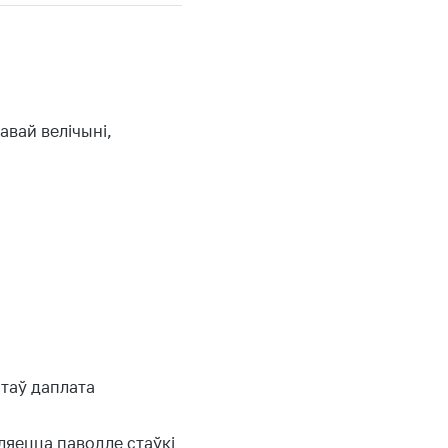
вай велічыні,
нтаў даплата
яецца паводле стаўкі