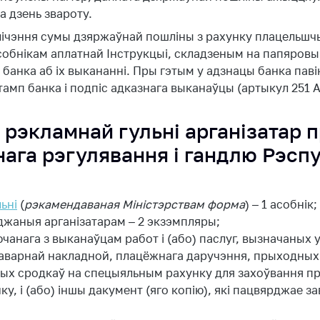
а дзень звароту.
ічэння сумы дзяржаўнай пошліны з рахунку плацельш
собнікам аплатнай Інструкцыі, складзеным на папяровы
банка аб іх выкананні. Пры гэтым у адзнацы банка пав
мп банка і подпіс адказнага выканаўцы (артыкул 251 А
 рэкламнай гульні арганізатар 
ага рэгулявання і гандлю Рэспу
ьні
(
рэкамендаваная Міністэрствам форма
) – 1 асобнік;
рджаныя арганізатарам – 2 экзэмпляры;
ючанага з выканаўцам работ і (або) паслуг, вызначаных 
таварнай накладной, плацёжнага даручэння, прыходных
овых сродкаў на спецыяльным рахунку для захоўвання п
у, і (або) іншы дакумент (яго копію), які пацвярджае 