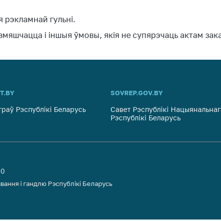
 рэкламнай гульні.
змяшчацца i iншыя ўмовы, якiя не супярэчаць актам зак
T.BY
SOVREP.GOV.BY
траў Рэспублікі Беларусь
Савет Рэспублікі Нацыянальнаг
Рэспублікі Беларусь
00
вання і гандлю Рэспублікі Беларусь