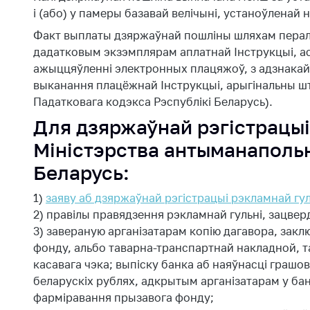
і (або) у памеры базавай велічыні, устаноўленай н
Факт выплаты дзяржаўнай пошліны шляхам перал
дадатковым экзэмплярам аплатнай Інструкцыі, а
ажыццяўленні электронных плацяжоў, з адзнакай 
выканання плацёжнай Інструкцыі, арыгінальны шта
Падатковага кодэкса Рэспублікі Беларусь).
Для дзяржаўнай рэгістрацыі
Міністэрства антыманапольн
Беларусь:
1)
заяву аб дзяржаўнай рэгістрацыі рэкламнай гул
2) правілы правядзення рэкламнай гульні, зацве
3) завераную арганізатарам копію дагавора, закл
фонду, альбо таварна-транспартнай накладной, 
касавага чэка; выпіску банка аб наяўнасці граш
беларускіх рублях, адкрытым арганізатарам у банк
фармiравання прызавога фонду;