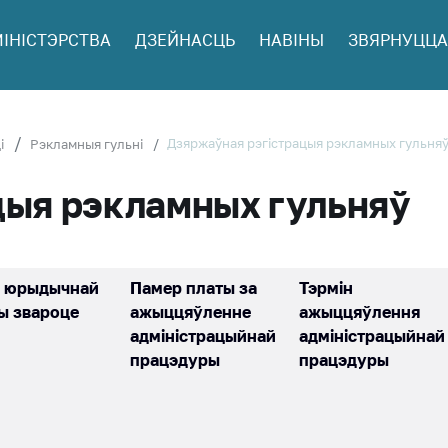
МІНІСТЭРСТВА
ДЗЕЙНАСЦЬ
НАВІНЫ
ЗВЯРНУЦЦА
ў
Дзяржаўная рэгістрацыя рэкламных гульня
і
Рэкламныя гульні
 і юр.
цыя рэкламных гульняў
ая
ца юрыдычнай
Памер платы за
Тэрмін
інія
ы звароце
ажыццяўленне
ажыццяўлення
адміністрацыйнай
адміністрацыйнай
ныя
працэдуры
працэдуры
ць аб
ту на