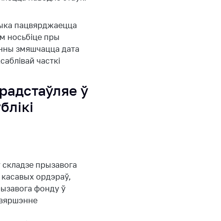
чыка пацвярджаецца
м носьбіце пры
інны змяшчацца дата
саблівай часткі
прадстаўляе ў
блікі
у складзе прызавога
 касавых ордэраў,
рызавога фонду ў
завяршэнне