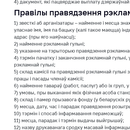
4) дакумент, які пацвярджае выплату дзяржаўнай 
Правілы правядзення рэклам
1) звесткi аб арганiзатары – найменне і месца зн
уласнае імя, імя па бацьку (калі такое маецца) 
адрас (пры яго наяўнасці);
2) найменне рэкламнай гульні;
3) указанне на тэрыторыю правядзення рэкламнай
4) тэрмін пачатку і заканчэння рэкламнай гульні
рэкламнай гульні;
5) склад камісіі па правядзенні рэкламнай гульні 
працы і пасады членаў камісіі;
6) найменне тавараў (работ, паслуг) або іх груп,
7) умовы, пры выкананні якіх фізічная асоба стан
8) склад і памер прызавога фонду (у беларускіх р
9) месца, дату, час і парадак правядзення розы
10) тэрмін і спосаб інфармавання пераможцаў;
11) месца, парадак і тэрмін выдачы выйгрышаў;
12) назву друкаванага сродку масавай інфармацыі