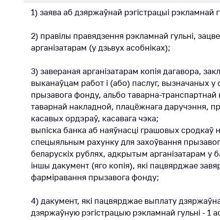
«Гермес»
1) заява аб дзяржаўнай рэгістрацыі рэкламнай г
Паведамі
росце кош
Дзейнасць
2) правілы правядзення рэкламнай гульні, зац
лекі і
Антыманапольнае
медыцынс
арганізатарам (у дзьвух асобніках);
рэгуляванне і
вырабы
канкурэнцыя
3) завераная арганізатарам копія дагавора, зак
Кантакты
Рэгуляванне
выканаўцам работ і (або) паслуг, вызначаных у 
гандлю
прызавога фонду, альбо таварна-транспартнай
Адрас і р
працы
таварнай накладной, плацёжнага даручэння, 
Абарона
касавых ордэраў, касавага чэка;
правоў
Прыёмна
выпіска банка аб наяўнасці грашовых сродкаў 
спажыўцоў
Міністра
спецыяльным рахунку для захоўвання прызавог
Рэгуляванне
Гарачая л
беларускіх рублях, адкрытым арганізатарам у ба
рэкламнай
іншы дакумент (яго копія), які пацвярджае зав
Прэс-слу
дзейнасці
фармiравання прызавога фонду;
Вышэйшы
Рэгуляванне і
дзяржаў
4) дакумент, які пацвярджае выплату дзяржаўн
кантроль
орган
закупак
дзяржаўную рэгістрацыю рэкламнай гульні - 1 а