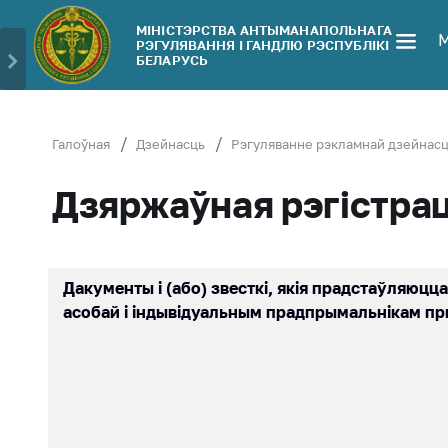
МІНІСТЭРСТВА АНТЫМАНАПОЛЬНАГА
РЭГУЛЯВАННЯ І ГАНДЛЮ РЭСПУБЛIКI
Міністэрства
Звярнуцца 
БЕЛАРУСЬ
Кіраўніцтва
МАРГ
Асабісты
Cтруктура
прыем
Галоўная
Дзейнасць
Рэгуляванне рэкламнай дзейнасц
Тэрытарыяльныя
грамадзян
органы
асоб
Дзяржаўная рэгістра
Заканадаўства
Прамая
тэлефонн
Грамадска-
лінія
кансультатыўны
Дакументы і (або) звесткі, якія прадстаўляюц
савет
Гарачая л
асобай і індывідуальным прадпрымальнікам пр
Беларуская
Электрон
ўніверсальная
звароты
таварная біржа
Паведамі
Рэдакцыя
росце кош
часопіса
тавары