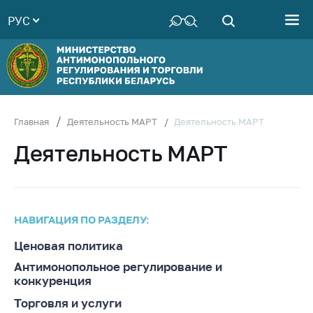
РУС
Министерство
Руководство
Структура
Министерства
Территориальные
Деятельность МАРТ
Главная
Деятельность МАРТ
органы
Деятельность МАРТ
Законодательство
Антикоррупционная
деятельность
НАВИГАЦИЯ ПО РАЗДЕЛУ:
Общественно-
консультативный
Ценовая политика
совет
Антимонопольное регулирование и
Соискателям
конкуренция
Награждения
Торговля и услуги