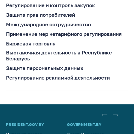
Регулирование и контроль закупок
Белорусская
универсальная
Защита прав потребителей
товарная биржа
Международное сотрудничество
Общественная
Применение мер нетарифного регулирования
жизнь
Биржевая торговля
Идеологическая
Выставочная деятельность в Республике
работа
Беларусь
Официальные
Защита персональных данных
геральдические
символы
Регулирование рекламной деятельности
5 лет МАРТ
Деятельность
Ценовая политика
Антимонопольное
PRESIDENT.GOV.BY
GOVERNMENT.BY
SO
регулирование и
конкуренция