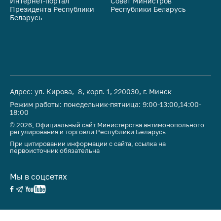
Интернет-портал
Совет Министров
Со
Президента Республики
Республики Беларусь
На
Торговля и услуги
Беларусь
Ре
Регулирование и
контроль закупок
Защита прав
потребителей
Регулирование
Адрес: ул. Кирова, 8, корп. 1, 220030, г. Минск
рекламной
Режим работы: понедельник-пятница: 9:00-13:00,14:00-
деятельности
18:00
© 2026, Официальный сайт Министерства антимонопольного
Международное
регулирования и торговли Республики Беларусь
сотрудничество
При цитировании информации с сайта, ссылка на
первоисточник обязательна
Применение мер
нетарифного
регулирования
Мы в соцсетях
Биржевая торговля
Выставочная