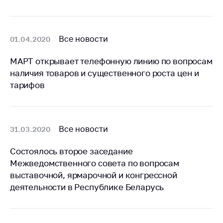
деятельность в
Республике
Беларусь
Защита
Все новости
01.04.2020
персональных
данных
МАРТ открывает телефонную линию по вопросам
наличия товаров и существенного роста цен и
Новости
тарифов
Обратиться в МАРТ
Личный прием
Все новости
31.03.2020
граждан и юр. лиц
Прямaя телефоннaя
Состоялось второе заседание
линия
Межведомственного совета по вопросам
выставочной, ярмарочной и конгрессной
Горячая линия
деятельности в Республике Беларусь
Электронные
обращения