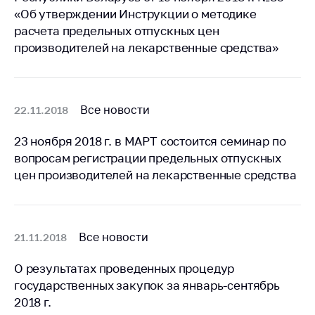
предупреждения
«Об утверждении Инструкции о методике
Общественное
расчета предельных отпускных цен
обсуждение
производителей на лекарственные средства»
проектов
Маркировка
товаров
Все новости
22.11.2018
Упрощение условий
ведения бизнеса
23 ноября 2018 г. в МАРТ состоится семинар по
вопросам регистрации предельных отпускных
Рекомендации по
цен производителей на лекарственные средства
предотвращению
распространения
COVID-19 для
субъектов торговли,
общественного
Все новости
21.11.2018
питания, бытового
обслуживания
О результатах проведенных процедур
государственных закупок за январь-сентябрь
Обучение по
2018 г.
вопросам