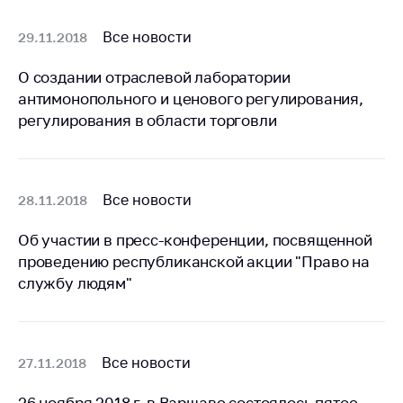
деятельность в
Республике
Все новости
29.11.2018
Беларусь
Защита
О создании отраслевой лаборатории
персональных
антимонопольного и ценового регулирования,
данных
регулирования в области торговли
Новости
Обратиться в МАРТ
Все новости
28.11.2018
Личный прием
Об участии в пресс-конференции, посвященной
граждан и юр. лиц
проведению республиканской акции "Право на
Прямaя телефоннaя
службу людям"
линия
Горячая линия
Электронные
Все новости
27.11.2018
обращения
26 ноября 2018 г. в Варшаве состоялось пятое