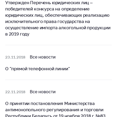
Утвержден Перечень юридических лиц –
Важное на сайте
победителей конкурса на определение
Сообщить о росте
юридических лиц, обеспечивающих реализацию
цен
исключительного права государства на
осуществление импорта алкогольной продукции
Ценообразование
на лекарственные
в 2019 году
средства, изделия
медицинского
назначения и
медицинскую
Все новости
23.11.2018
технику
О "прямой телефонной линии"
Решение Комиссии
по установлению
факта нарушения
(отсутствия)
нарушения
Все новости
22.11.2018
антимонопольного
законодательства
О принятии постановления Министерства
антимонопольного регулирования и торговли
Предостережения и
Республики Беларусь от 19 ноября 2018 г. №83