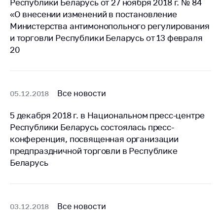
Республики Беларусь от 27 ноября 2018 г. № 84
Белорусская
«О внесении изменений в постановление
универсальная
Министерства антимонопольного регулирования
товарная биржа
и торговли Республики Беларусь от 13 февраля
Общественная
20
жизнь
Идеологическая
работа
Все новости
05.12.2018
Официальные
5 декабря 2018 г. в Национальном пресс-центре
геральдические
символы
Республики Беларусь состоялась пресс-
конференция, посвященная организации
5 лет МАРТ
предпраздничной торговли в Республике
Беларусь
Деятельность
Ценовая политика
Антимонопольное
Все новости
03.12.2018
регулирование и
конкуренция