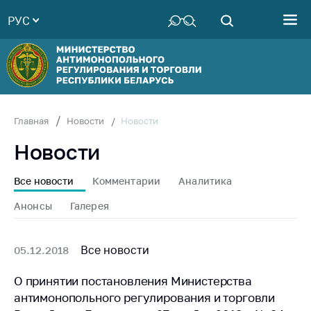
РУС
Министерство
Руководство
Структура
Министерства
Территориальные
Новости
Главная
Новости
органы
Новости
Законодательство
Антикоррупционная
Все новости
Комментарии
Аналитика
деятельность
Анонсы
Галерея
Общественно-
консультативный
совет
Все новости
05.12.2018
Соискателям
О принятии постановления Министерства
антимонопольного регулирования и торговли
Награждения