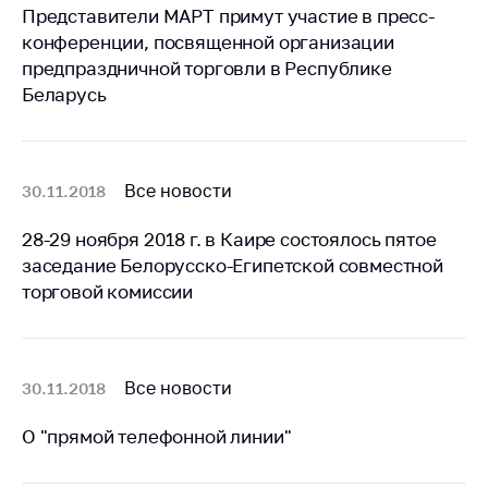
Представители МАРТ примут участие в пресс-
Торговля и услуги
конференции, посвященной организации
предпраздничной торговли в Республике
Регулирование и
контроль закупок
Беларусь
Защита прав
потребителей
Все новости
30.11.2018
Регулирование
рекламной
28-29 ноября 2018 г. в Каире состоялось пятое
деятельности
заседание Белорусско-Египетской совместной
Международное
торговой комиссии
сотрудничество
Применение мер
нетарифного
регулирования
Все новости
30.11.2018
Биржевая торговля
О "прямой телефонной линии"
Выставочная