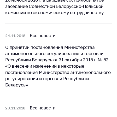
Сообщить о росте
заседание Совместной Белорусско-Польской
цен на товары
комиссии по экономическому сотрудничеству
Сообщить о росте
цен на лекарства и
медицинские
изделия
Все новости
24.11.2018
Контакты
О принятии постановления Министерства
Адрес и режим
антимонопольного регулирования и торговли
работы
Республики Беларусь от 31 октября 2018 г. № 82
«О внесении изменений в некоторые
Приемная
Министра
постановления Министерства антимонопольного
регулирования и торговли Республики
Горячая линия
Беларусь»
Пресс-служба
Вышестоящий
государственный
Все новости
23.11.2018
орган