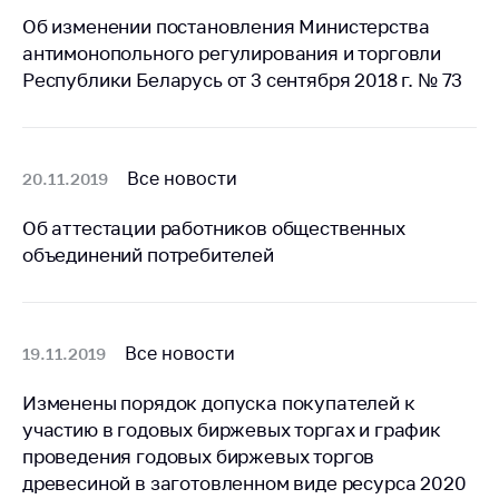
предупреждения
Об изменении постановления Министерства
Общественное
антимонопольного регулирования и торговли
обсуждение
Республики Беларусь от 3 сентября 2018 г. № 73
проектов
Маркировка
товаров
Все новости
20.11.2019
Упрощение условий
ведения бизнеса
Об аттестации работников общественных
объединений потребителей
Рекомендации по
предотвращению
распространения
COVID-19 для
субъектов торговли,
Все новости
19.11.2019
общественного
питания, бытового
Изменены порядок допуска покупателей к
обслуживания
участию в годовых биржевых торгах и график
проведения годовых биржевых торгов
Обучение по
древесиной в заготовленном виде ресурса 2020
вопросам