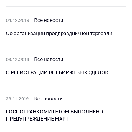
Торговля и услуги
Регулирование и
Все новости
04.12.2019
контроль закупок
Об организации предпраздничной торговли
Защита прав
потребителей
Регулирование
рекламной
Все новости
03.12.2019
деятельности
О РЕГИСТРАЦИИ ВНЕБИРЖЕВЫХ СДЕЛОК
Международное
сотрудничество
Применение мер
нетарифного
Все новости
29.11.2019
регулирования
ГОСПОГРАНКОМИТЕТОМ ВЫПОЛНЕНО
Биржевая торговля
ПРЕДУПРЕЖДЕНИЕ МАРТ
Выставочная