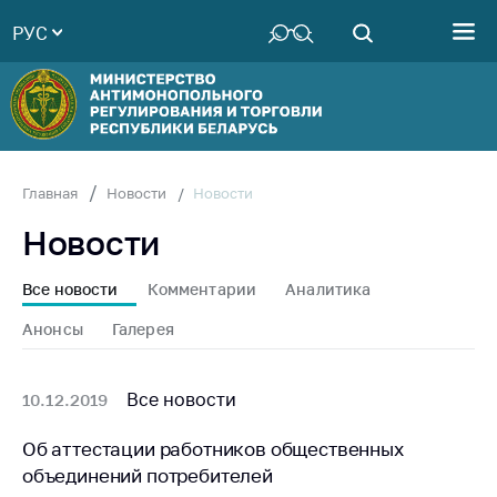
РУС
Министерство
Руководство
Структура
Министерства
Территориальные
Новости
Главная
Новости
органы
Новости
Законодательство
Антикоррупционная
Все новости
Комментарии
Аналитика
деятельность
Анонсы
Галерея
Общественно-
консультативный
совет
Все новости
10.12.2019
Соискателям
Об аттестации работников общественных
объединений потребителей
Награждения