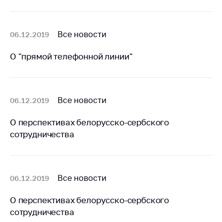
Белорусская
универсальная
товарная биржа
Все новости
06.12.2019
Общественная
О "прямой телефонной линии"
жизнь
Идеологическая
работа
Все новости
06.12.2019
Официальные
геральдические
О перспективах белорусско-сербского
символы
сотрудничества
5 лет МАРТ
Деятельность
Все новости
06.12.2019
Ценовая политика
Антимонопольное
О перспективах белорусско-сербского
регулирование и
сотрудничества
конкуренция