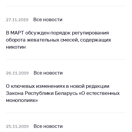
Сообщить о росте
цен на товары
Сообщить о росте
Все новости
27.11.2019
цен на лекарства и
медицинские
В МАРТ обсужден порядок регулирования
изделия
оборота жевательных смесей, содержащих
никотин
Контакты
Адрес и режим
работы
Все новости
26.11.2019
Приемная
Министра
О ключевых изменениях в новой редакции
Горячая линия
Закона Республики Беларусь «О естественных
монополиях»
Пресс-служба
Вышестоящий
государственный
орган
Все новости
25.11.2019