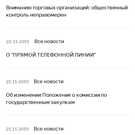
Важное на сайте
Вниманию торговых организаций: общественный
контроль неправомерен
Сообщить о росте
цен
Ценообразование
на лекарственные
Все новости
22.11.2019
средства, изделия
медицинского
О "ПРЯМОЙ ТЕЛЕФОННОЙ ЛИНИИ"
назначения и
медицинскую
технику
Решение Комиссии
Все новости
21.11.2019
по установлению
факта нарушения
Об изменении Положения о комиссии по
(отсутствия)
государственным закупкам
нарушения
антимонопольного
законодательства
Все новости
21.11.2019
Предостережения и