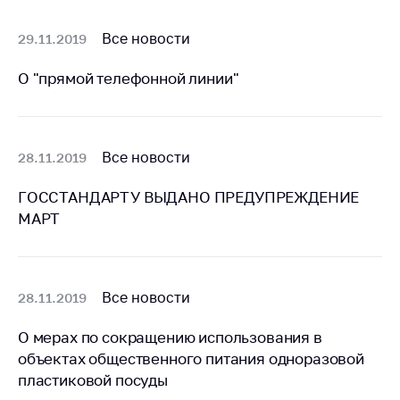
деятельность в
Республике
Беларусь
Все новости
29.11.2019
Защита
О "прямой телефонной линии"
персональных
данных
Новости
Все новости
28.11.2019
Обратиться в МАРТ
ГОССТАНДАРТУ ВЫДАНО ПРЕДУПРЕЖДЕНИЕ
МАРТ
Личный прием
граждан и юр. лиц
Прямaя телефоннaя
линия
Все новости
28.11.2019
Горячая линия
О мерах по сокращению использования в
Электронные
объектах общественного питания одноразовой
обращения
пластиковой посуды