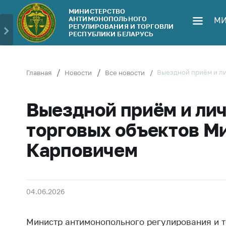
МИНИСТЕРСТВО
АНТИМОНОПОЛЬНОГО
МИ
Министерство
Обрати
РЕГУЛИРОВАНИЯ И ТОРГОВЛИ
РЕСПУБЛИКИ БЕЛАРУСЬ
Руководство
Личн
гражд
Структура
Министерства
Прям
Выездной приём и л
Главная
Новости
Все новости
телеф
Территориальные
органы
Горяч
Выездной приём и ли
Законодательство
Элек
торговых объектов М
обра
Антикоррупционная
Карповичем
деятельность
Сообщ
цен н
Общественно-
консультативный
Сообщ
совет
цен н
04.06.2026
меди
Соискателям
изде
Министр антимонопольного регулирования и 