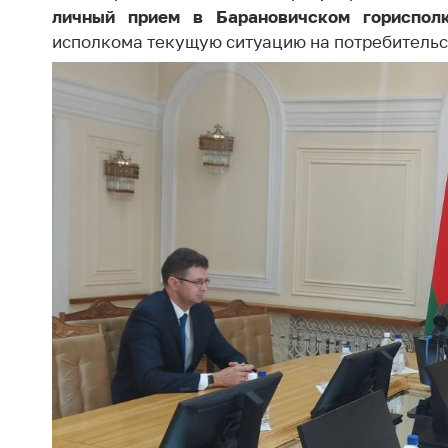
Награждения
личный прием в Барановичском гориспол
Контак
Белорусская
исполкома текущую ситуацию на потребительс
Адрес
универсальная
рабо
товарная биржа
Прие
Общественная
Мини
жизнь
Горяч
Идеологическая
работа
Прес
Официальные
Выше
геральдические
госу
символы
орга
5 лет МАРТ
Важное 
Сообщ
Деятельность
цен
Ценовая политика
Цено
Антимонопольное
на ле