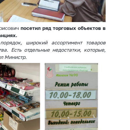
тва, изделия
цинского
чения и
цинскую
орисович
посетил ряд торговых объектов в
ку
анциях.
ние Комиссии
порядок, широкий ассортимент товаров
тановлению
ва. Есть отдельные недостатки, которые,
а нарушения
ил Министр.
тствия)
шения
монопольного
одательства
остережения
едупреждения
ственное
ждение
ктов