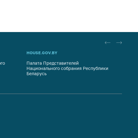
HOUSE.GOV.BY
ОБРАЩ
го
Палата Представителей
Госуда
Национального собрания Республики
респуб
Беларусь
систем
гражда