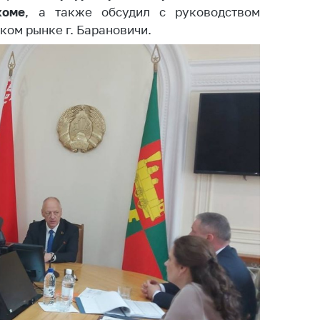
коме
ты
, а также обсудил с руководством
ком рынке г. Барановичи.
 и режим
ты
мная
стра
ая линия
с-служба
стоящий
дарственный
н
на сайте
ить о росте
образование
карственные