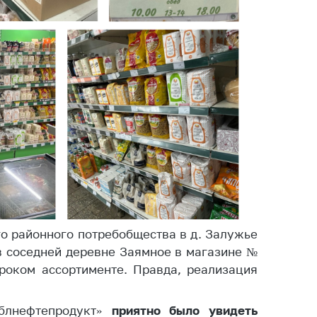
ировка
ров
щение
ий ведения
еса
мендации по
отвращению
ространения
-19 для
ктов
вли,
ственного
ия, бытового
уживания
го районного потребобщества в д. Залужье
 соседней деревне Заямное в магазине №
ение по
осам
роком ассортименте. Правда, реализация
монопольного
ирования и
блнефтепродукт»
приятно было увидеть
урентной