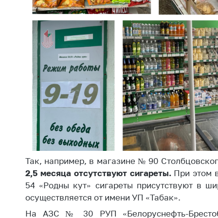
Марк
това
Выставочная
деятельность в
Упро
Республике
услов
Беларусь
бизн
Защита
Реко
персональных
пред
данных
расп
COVID
Новости
субъе
торго
обще
питан
обсл
Так, например, в магазине № 90 Столбцовско
2,5 месяца отсутствуют сигареты.
При этом в
Обуч
вопр
54 «Родны кут» сигареты присутствуют в ши
анти
осуществляется от имени УП «Табак».
регул
На АЗС № 30 РУП «Белоруснефть-Бресто
конк