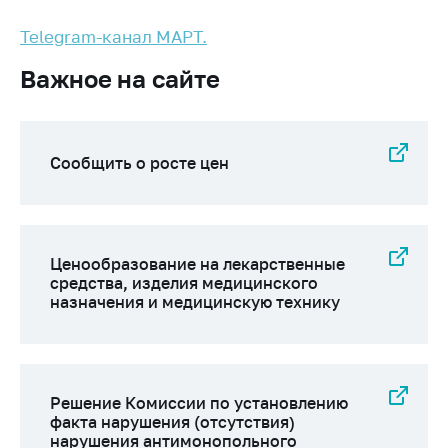
Торговля и услуги
Telegram-канал МАРТ.
Регулирование и
Важное на сайте
контроль закупок
Защита прав
потребителей
Сообщить о росте цен
Регулирование
рекламной
деятельности
Международное
Ценообразование на лекарственные
сотрудничество
средства, изделия медицинского
назначения и медицинскую технику
Применение мер
нетарифного
регулирования
Биржевая торговля
Решение Комиссии по установлению
факта нарушения (отсутствия)
Выставочная
нарушения антимонопольного