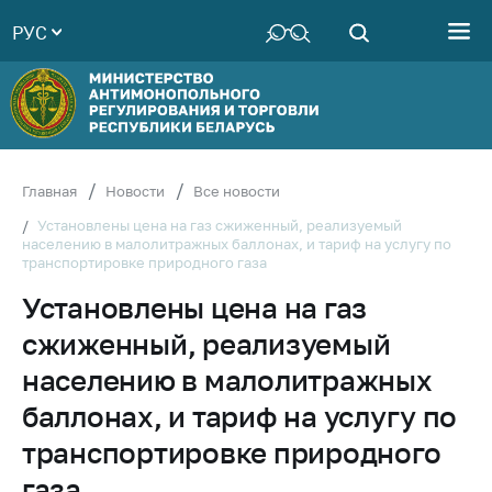
РУС
Министерство
Руководство
Структура
Министерства
Территориальные
Главная
Новости
Все новости
органы
Установлены цена на газ сжиженный, реализуемый
населению в малолитражных баллонах, и тариф на услугу по
Законодательство
транспортировке природного газа
Антикоррупционная
Установлены цена на газ
деятельность
сжиженный, реализуемый
Общественно-
консультативный
населению в малолитражных
совет
баллонах, и тариф на услугу по
Соискателям
транспортировке природного
Награждения
газа