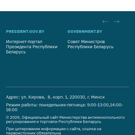
Важное на сайте
Сообщить о росте
цен
Ценообразование
PRESIDENT.GOV.BY
GOVERNMENT.BY
SO
на лекарственные
Интернет-портал
Совет Министров
Со
средства, изделия
Президента Республики
Республики Беларусь
На
медицинского
Беларусь
Ре
назначения и
медицинскую
технику
Решение Комиссии
по установлению
факта нарушения
Адрес: ул. Кирова, 8, корп. 1, 220030, г. Минск
(отсутствия)
Режим работы: понедельник-пятница: 9:00-13:00,14:00-
нарушения
18:00
антимонопольного
© 2026, Официальный сайт Министерства антимонопольного
законодательства
регулирования и торговли Республики Беларусь
При цитировании информации с сайта, ссылка на
Предостережения и
первоисточник обязательна