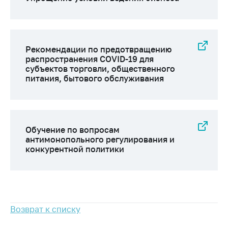
Сообщить о росте
цен на товары
Сообщить о росте
цен на лекарства и
Рекомендации по предотвращению
медицинские
распространения COVID-19 для
изделия
субъектов торговли, общественного
питания, бытового обслуживания
Контакты
Адрес и режим
работы
Приемная
Обучение по вопросам
Министра
антимонопольного регулирования и
конкурентной политики
Горячая линия
Пресс-служба
Вышестоящий
государственный
Возврат к списку
орган