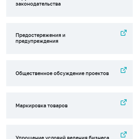
деятельность в
законодательства
Республике
Беларусь
Защита
персональных
Предостережения и
данных
предупреждения
Новости
Обратиться в МАРТ
Общественное обсуждение проектов
Личный прием
граждан и юр. лиц
Прямaя телефоннaя
линия
Маркировка товаров
Горячая линия
Электронные
обращения
Упрощение условий ведения бизнеса