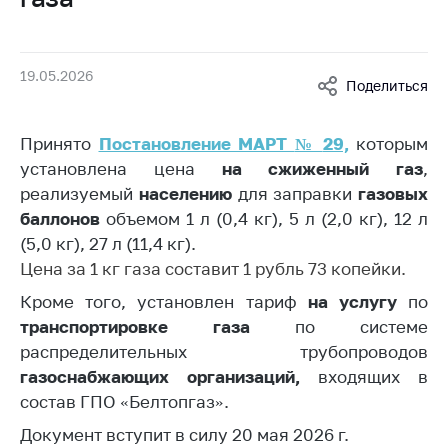
Белорусская
универсальная
товарная биржа
19.05.2026
Поделиться
Общественная
жизнь
Принято
Постановление МАРТ
№
29,
которым
Идеологическая
установлена цена
на
сжиженный газ
,
работа
реализуемый
населению
для заправки
газовых
Официальные
баллонов
объемом 1 л (0,4 кг), 5 л (2,0 кг), 12 л
геральдические
(5,0 кг), 27 л (11,4 кг).
символы
Цена за 1 кг газа составит 1 рубль 73 копейки.
5 лет МАРТ
Кроме того, установлен тариф
на услугу
по
транспортировке газа
по системе
Деятельность
распределительных трубопроводов
Ценовая политика
газоснабжающих организаций,
входящих в
Антимонопольное
состав ГПО «Белтопгаз».
регулирование и
Документ вступит в силу 20 мая 2026 г.
конкуренция