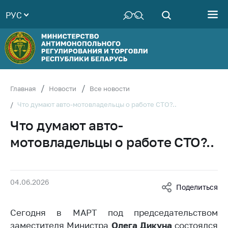
РУС
Министерство
Руководство
Структура
Министерства
Территориальные
Главная
Новости
Все новости
органы
Что думают авто-мотовладельцы о работе СТО?..
Законодательство
Что думают авто-
Антикоррупционная
мотовладельцы о работе СТО?..
деятельность
Общественно-
консультативный
04.06.2026
совет
Поделиться
Соискателям
Сегодня в МАРТ под председательством
Награждения
заместителя Министра
Олега Дикуна
состоялся