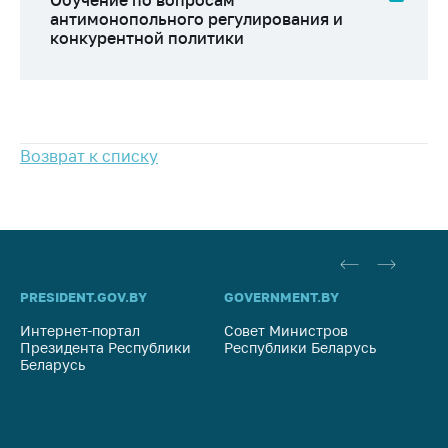
Обучение по вопросам
антимонопольного регулирования и
конкурентной политики
Возврат к списку
PRESIDENT.GOV.BY
GOVERNMENT.BY
SO
Интернет-портал
Совет Министров
Со
Президента Республики
Республики Беларусь
На
Беларусь
Ре