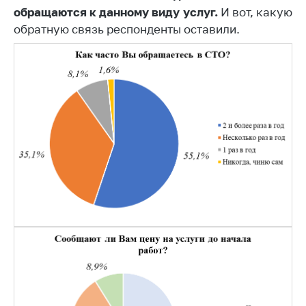
Сообщить о росте
обращаются к данному виду услуг.
И вот, какую
цен на товары
обратную связь респонденты оставили.
Сообщить о росте
цен на лекарства и
медицинские
изделия
Контакты
Адрес и режим
работы
Приемная
Министра
Горячая линия
Пресс-служба
Вышестоящий
государственный
орган