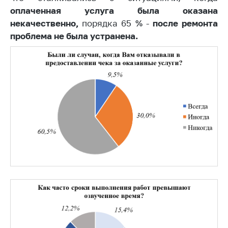
предупреждения
оплаченная услуга была оказана
Общественное
некачественно,
порядка 65 % -
после ремонта
обсуждение
проблема не была устранена.
проектов
Маркировка
товаров
Упрощение условий
ведения бизнеса
Рекомендации по
предотвращению
распространения
COVID-19 для
субъектов торговли,
общественного
питания, бытового
обслуживания
Обучение по
вопросам