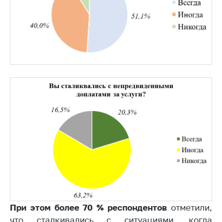
Важное на сайте
Сообщить о росте
цен
Ценообразование
на лекарственные
средства, изделия
медицинского
назначения и
медицинскую
технику
Решение Комиссии
по установлению
факта нарушения
(отсутствия)
нарушения
антимонопольного
законодательства
При этом более 70 % респондентов
отметили,
Предостережения и
что сталкивались с ситуациями, когда