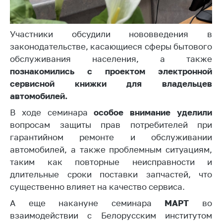
Торговля и услуги
Регулирование и
Участники обсудили нововведения в
контроль закупок
законодательстве, касающиеся сферы бытового
обслуживания населения, а также
Защита прав
потребителей
п
ознакомились с проектом электронной
сервисной книжки для владельцев
Регулирование
автомобилей.
рекламной
деятельности
В ходе семинара
о
собое внимание уделили
вопросам защиты прав потребителей при
Международное
гарантийном ремонте и обслуживании
сотрудничество
автомобилей, а также проблемным ситуациям,
Применение мер
таким как повторные неисправности и
нетарифного
длительные сроки поставки запчастей, что
регулирования
существенно влияет на качество сервиса.
Биржевая торговля
А еще накануне семинара
МАРТ
во
Выставочная
взаимодействии с Белорусским институтом