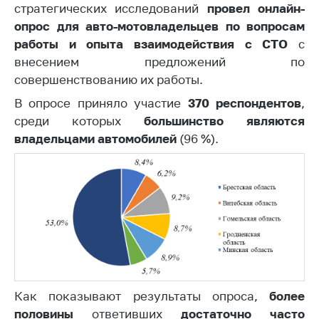
деятельность в
стратегических исследований
провел онлайн-
Республике
опрос для авто-мотовладельцев по вопросам
Беларусь
работы и опыта взаимодействия с СТО
с
Защита
внесением предложений по
персональных
совершенствованию их работы.
данных
В опросе приняло участие
370 респондентов
,
Новости
среди которых
большинство являются
владельцами автомобилей
(96 %).
Обратиться в МАРТ
Личный прием
граждан и юр. лиц
Прямaя телефоннaя
линия
Горячая линия
Электронные
Как показывают результаты опроса,
более
обращения
половины
ответивших
достаточно часто