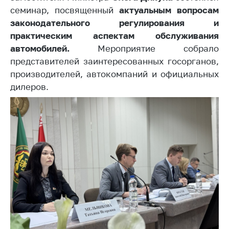
семинар, посвященный
актуальным вопросам
Белорусская
универсальная
законодательного регулирования и
товарная биржа
практическим аспектам обслуживания
автомобилей.
Мероприятие собрало
Общественная
представителей заинтересованных госорганов,
жизнь
производителей, автокомпаний и официальных
Идеологическая
дилеров.
работа
Официальные
геральдические
символы
5 лет МАРТ
Деятельность
Ценовая политика
Антимонопольное
регулирование и
конкуренция