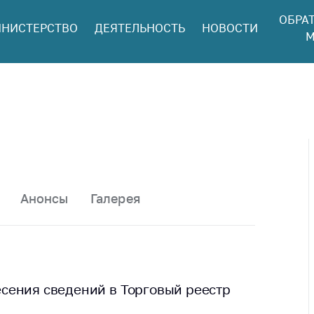
ОБРА
НИСТЕРСТВО
ДЕЯТЕЛЬНОСТЬ
НОВОСТИ
ться в МАРТ
М
ый прием
ан и юр. лиц
aя
оннaя линия
ая линия
тронные
щения
Анонсы
Галерея
ить о росте
а товары
ить о росте
а лекарства и
цинские
сения сведений в Торговый реестр
лия