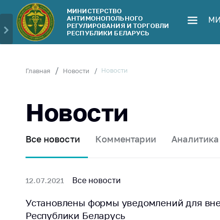
МИНИСТЕРСТВО
АНТИМОНОПОЛЬНОГО
МИ
Министерство
Обрати
РЕГУЛИРОВАНИЯ И ТОРГОВЛИ
РЕСПУБЛИКИ БЕЛАРУСЬ
Руководство
Личн
гражд
Структура
Министерства
Прям
Новости
Главная
Новости
телеф
Территориальные
органы
Горяч
Новости
Законодательство
Элек
обра
Антикоррупционная
Все новости
Комментарии
Аналитика
деятельность
Сообщ
цен н
Общественно-
консультативный
Сообщ
Все новости
12.07.2021
совет
цен н
меди
Установлены формы уведомлений для вне
Соискателям
изде
Республики Беларусь