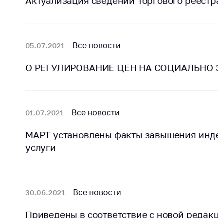
Актуализация сведений Торгового реестр
Марк
това
Выставочная
деятельность в
Упро
Республике
услов
Все новости
05.07.2021
Беларусь
бизн
Защита
О РЕГУЛИРОВАНИЕ ЦЕН НА СОЦИАЛЬНО
Реко
персональных
пред
данных
расп
COVID
Новости
субъе
Все новости
01.07.2021
торго
обще
МАРТ установлены факты завышения инд
питан
услуги
обсл
Обуч
вопр
Все новости
30.06.2021
анти
регул
Приведены в соответствие с новой редак
конк