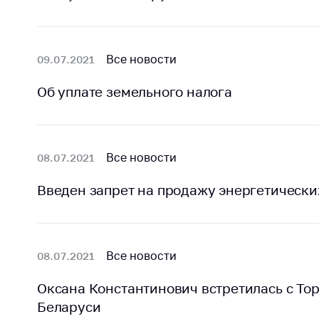
Награждения
Контак
Белорусская
Адрес
универсальная
рабо
Все новости
09.07.2021
товарная биржа
Прие
Общественная
Об уплате земельного налога
Мини
жизнь
Горяч
Идеологическая
работа
Прес
Все новости
08.07.2021
Официальные
Выше
геральдические
госу
Введен запрет на продажу энергетическ
символы
орга
5 лет МАРТ
Важное 
Все новости
08.07.2021
Сообщ
Деятельность
цен
Ценовая политика
Оксана Константинович встретилась с То
Цено
Беларуси
Антимонопольное
на ле