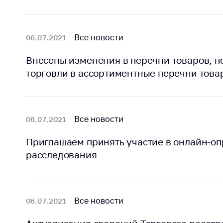
регулирование и
средс
конкуренция
меди
назна
Торговля и услуги
Все новости
06.07.2021
меди
Регулирование и
техни
Внесены изменения в перечни товаров, 
контроль закупок
Реше
торговли в ассортиментные перечни това
Защита прав
по ус
потребителей
факт
(отсу
Регулирование
нару
Все новости
06.07.2021
рекламной
анти
деятельности
закон
Приглашаем принять участие в онлайн-оп
Международное
расследования
Пред
сотрудничество
и пр
Применение мер
Обще
нетарифного
обсу
Все новости
06.07.2021
регулирования
прое
Биржевая торговля