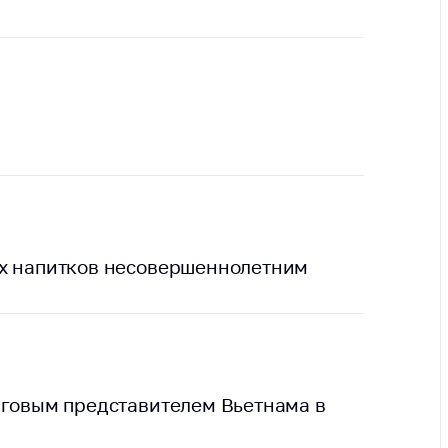
ты
 и режим
ты
мная
стра
ая линия
с-служба
стоящий
дарственный
их напитков несовершеннолетним
н
на сайте
ить о росте
рговым представителем Вьетнама в
образование
карственные