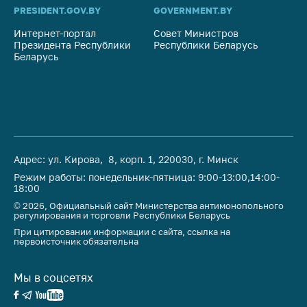
предупреждения
PRESIDENT.GOV.BY
GOVERNMENT.BY
SO
Общественное
Интернет-портал
Совет Министров
Со
обсуждение
Президента Республики
Республики Беларусь
На
проектов
Беларусь
Ре
Маркировка
товаров
Упрощение условий
ведения бизнеса
Рекомендации по
Адрес: ул. Кирова, 8, корп. 1, 220030, г. Минск
предотвращению
Режим работы: понедельник-пятница: 9:00-13:00,14:00-
распространения
18:00
COVID-19 для
© 2026, Официальный сайт Министерства антимонопольного
субъектов торговли,
регулирования и торговли Республики Беларусь
общественного
При цитировании информации с сайта, ссылка на
первоисточник обязательна
питания, бытового
обслуживания
Мы в соцсетях
Обучение по
вопросам