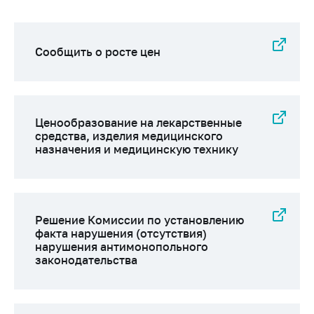
деятельность в
Республике
Беларусь
Сообщить о росте цен
Защита
персональных
данных
Новости
Ценообразование на лекарственные
средства, изделия медицинского
Обратиться в МАРТ
назначения и медицинскую технику
Личный прием
граждан и юр. лиц
Прямaя телефоннaя
Решение Комиссии по установлению
линия
факта нарушения (отсутствия)
нарушения антимонопольного
Горячая линия
законодательства
Электронные
обращения