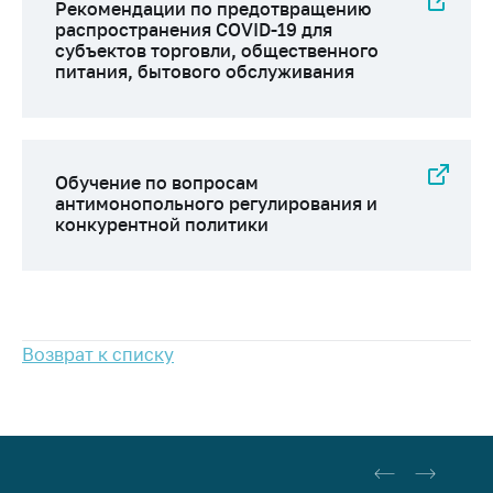
Рекомендации по предотвращению
Важное на сайте
распространения COVID-19 для
субъектов торговли, общественного
Сообщить о росте
питания, бытового обслуживания
цен
Ценообразование
на лекарственные
средства, изделия
Обучение по вопросам
медицинского
антимонопольного регулирования и
назначения и
конкурентной политики
медицинскую
технику
Решение Комиссии
по установлению
факта нарушения
Возврат к списку
(отсутствия)
нарушения
антимонопольного
законодательства
Предостережения и