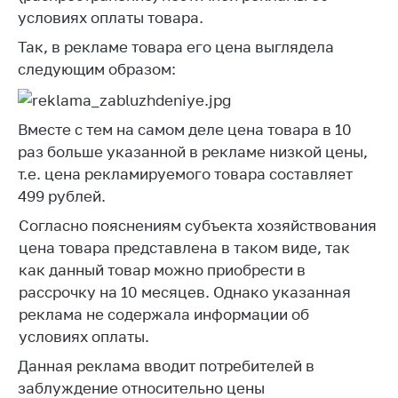
условиях оплаты товара.
Белорусская
универсальная
Так, в рекламе товара его цена выглядела
товарная биржа
следующим образом:
Общественная
жизнь
Вместе с тем на самом деле цена товара в 10
Идеологическая
раз больше указанной в рекламе низкой цены,
работа
т.е. цена рекламируемого товара составляет
Официальные
499 рублей.
геральдические
Согласно пояснениям субъекта хозяйствования
символы
цена товара представлена в таком виде, так
5 лет МАРТ
как данный товар можно приобрести в
рассрочку на 10 месяцев. Однако указанная
Деятельность
реклама не содержала информации об
Ценовая политика
условиях оплаты.
Антимонопольное
Данная реклама вводит потребителей в
регулирование и
заблуждение относительно цены
конкуренция