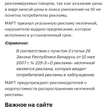
рекламируемых товаров, так как указание цены
Торговля и услуги
в виде низкой цены и знака умножения на 10 не
понятна потребителю рекламы.
Регулирование и
контроль закупок
МАРТ признал указанную рекламу неэтичной,
нарушителю выдано предписание, которое
Защита прав
потребителей
исполнено в установленный срок.
Регулирование
Справочно:
рекламной
В соответствии с пунктом 3 статьи 26
деятельности
Закона Республики Беларусь от 10 мая
Международное
2007 г. № 225-З «О рекламе» неэтичной
сотрудничество
является реклама, которая вводит
потребителей рекламы в заблуждение.
Применение мер
нетарифного
МАРТ предупреждает рекламодателей о
регулирования
недопустимости распространения неэтичной
Биржевая торговля
рекламы.
Выставочная
Важное на сайте