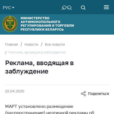
РУС
Министерство
Руководство
Структура
Министерства
Территориальные
Главная
Новости
Все новости
органы
Реклама, вводящая в заблуждение
Законодательство
Реклама, вводящая в
Антикоррупционная
заблуждение
деятельность
Общественно-
консультативный
22.04.2020
совет
Поделиться
Соискателям
МАРТ установлено размещение
Награждения
(распространение) неэтичной рекламы об