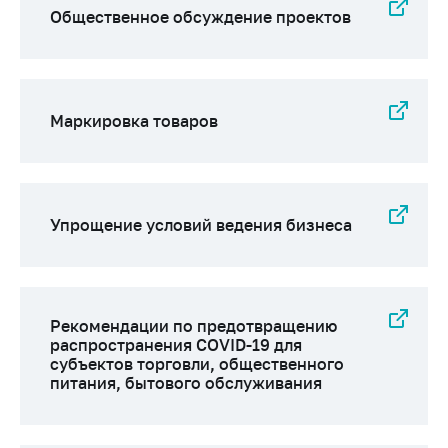
Важное на сайте
Общественное обсуждение проектов
Сообщить о росте
цен
Ценообразование
Маркировка товаров
на лекарственные
средства, изделия
медицинского
назначения и
медицинскую
Упрощение условий ведения бизнеса
технику
Решение Комиссии
по установлению
факта нарушения
Рекомендации по предотвращению
(отсутствия)
распространения COVID-19 для
нарушения
субъектов торговли, общественного
антимонопольного
питания, бытового обслуживания
законодательства
Предостережения и