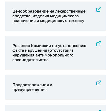
Сообщить о росте
цен на товары
Ценообразование на лекарственные
Сообщить о росте
средства, изделия медицинского
цен на лекарства и
назначения и медицинскую технику
медицинские
изделия
Контакты
Решение Комиссии по установлению
Адрес и режим
факта нарушения (отсутствия)
работы
нарушения антимонопольного
законодательства
Приемная
Министра
Горячая линия
Предостережения и
Пресс-служба
предупреждения
Вышестоящий
государственный
орган