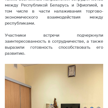
между Республикой Беларусь и Эфиопией, в
Торговля и услуги
том числе в части налаживания торгово-
Регулирование и
экономического взаимодействия между
контроль закупок
республиками.
Защита прав
потребителей
Участники встречи подчеркнули
заинтересованность в сотрудничестве, а также
Регулирование
выразили готовность способствовать его
рекламной
развитию.
деятельности
Международное
сотрудничество
Применение мер
нетарифного
регулирования
Биржевая торговля
Выставочная