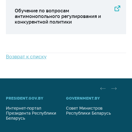
предупреждения
Обучение по вопросам
Общественное
антимонопольного регулирования и
обсуждение
конкурентной политики
проектов
Маркировка
товаров
Упрощение условий
Возврат к списку
ведения бизнеса
Рекомендации по
предотвращению
распространения
COVID-19 для
субъектов торговли,
PRESIDENT.GOV.BY
общественного
GOVERNMENT.BY
SO
питания, бытового
Интернет-портал
Совет Министров
Со
обслуживания
Президента Республики
Республики Беларусь
На
Беларусь
Ре
Обучение по
вопросам