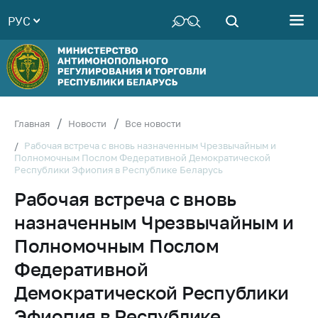
РУС
Министерство
Руководство
Структура
Министерства
Территориальные
Главная
Новости
Все новости
органы
Рабочая встреча с вновь назначенным Чрезвычайным и
Полномочным Послом Федеративной Демократической
Законодательство
Республики Эфиопия в Республике Беларусь
Антикоррупционная
Рабочая встреча с вновь
деятельность
назначенным Чрезвычайным и
Общественно-
консультативный
Полномочным Послом
совет
Федеративной
Соискателям
Демократической Республики
Награждения
Эфиопия в Республике