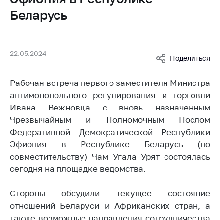
Белорусская
Беларусь
универсальная
товарная биржа
Общественная
22.05.2024
жизнь
Поделиться
Идеологическая
Рабочая встреча первого заместителя Министра
работа
антимонопольного регулирования и торговли
Официальные
Ивана Вежновца с вновь назначенным
геральдические
Чрезвычайным и Полномочным Послом
символы
Федеративной Демократической Республики
5 лет МАРТ
Эфиопия в Республике Беларусь (по
совместительству) Чам Угала Урят состоялась
Деятельность
сегодня на площадке ведомства.
Ценовая политика
Стороны обсудили текущее состояние
Антимонопольное
отношений Беларуси и Африканских стран, а
регулирование и
конкуренция
также возможные направления сотрудничества