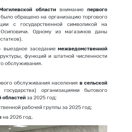
ты
Могилевской области
внимание
первого
 и режим
й
было обращено на организацию торгового
ты
ции с государственной символикой на
 Осиповичи. Одному из магазинов даны
мная
стра
статков).
– выездное заседание
межведомственной
ая линия
руктуры, функций и штатной численности
с-служба
го обслуживания.
стоящий
дарственный
ового обслуживания населения
в сельской
н
государства) организациями бытового
на сайте
й областей
за 2025 год;
ить о росте
венной рабочей группы за 2025 год;
ы
на 2026 год.
образование
карственные