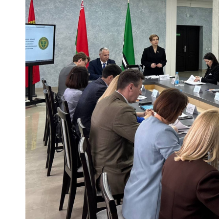
регулирование и
средс
конкуренция
меди
назна
Торговля и услуги
меди
Регулирование и
техни
контроль закупок
Реше
Защита прав
по ус
потребителей
факт
(отсу
Регулирование
нару
рекламной
анти
деятельности
закон
Международное
Пред
сотрудничество
и пр
Применение мер
Обще
нетарифного
обсу
регулирования
прое
Биржевая торговля