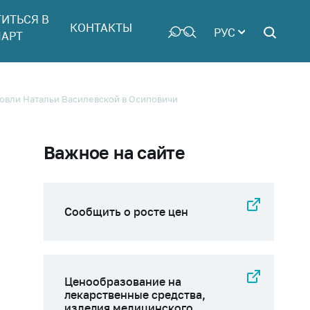
ТИТЬСЯ В
КОНТАКТЫ
РУС
АРТ
говли Натальи Василевской в Осиповичи
Важное на сайте
Сообщить о росте цен
Ценообразование на
лекарственные средства,
изделия медицинского