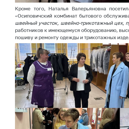
Марк
това
Кроме того, Наталья Валерьяновна посетил
Выставочная
деятельность в
«Осиповичский комбинат бытового обслужи
Упро
Республике
швейный участок, швейно-трикотажный цех, 
услов
Беларусь
работников к имеющемуся оборудованию, высо
бизн
пошиву и ремонту одежды и трикотажных изде
Защита
Реко
персональных
пред
данных
расп
COVID
Новости
субъе
торго
обще
питан
обсл
Обуч
вопр
анти
регул
конк