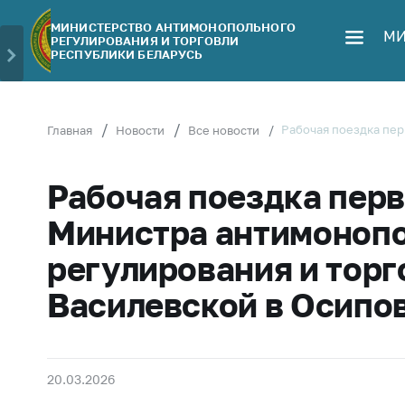
МИНИСТЕРСТВО АНТИМОНОПОЛЬНОГО
МИ
РЕГУЛИРОВАНИЯ И ТОРГОВЛИ
Министерство
Обрати
РЕСПУБЛИКИ БЕЛАРУСЬ
Руководство
Личн
гражд
Структура
Министерства
Прям
Рабочая поездка пер
Главная
Новости
Все новости
телеф
Территориальные
органы
Горяч
Рабочая поездка перв
Законодательство
Элек
Министра антимоноп
обра
Антикоррупционная
регулирования и торг
деятельность
Сообщ
цен н
Василевской в Осипо
Общественно-
консультативный
Сообщ
совет
цен н
меди
Соискателям
20.03.2026
изде