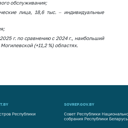
вого обслуживания;
ические лица, 18,6 тыс. – индивидуальные
я;
025 г. по сравнению с 2024 г., наибольший
, Могилевской (+11,2 %) областях.
T.BY
SOVREP.GOV.BY
стров Республики
Совет Республики Национально
собрания Республики Беларусь