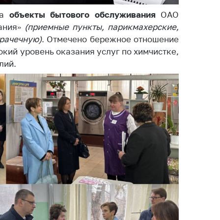
ировка
ров
а
объекты бытового обслуживания
ОАО
вания»
(приемные пункты, парикмахерские,
щение
прачечную)
. Отмечено бережное отношение
ий ведения
кий уровень оказания услуг по химчистке,
еса
лий.
мендации по
отвращению
ространения
-19 для
ктов
вли,
ственного
ия, бытового
уживания
ение по
осам
монопольного
ирования и
урентной