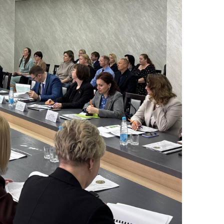
тва, изделия
цинского
чения и
цинскую
ку
ние Комиссии
тановлению
а нарушения
тствия)
шения
монопольного
одательства
остережения
едупреждения
ственное
ждение
ктов