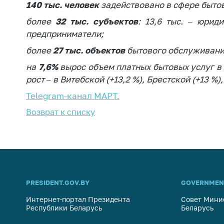
140 тыс. человек
задействовано в сфере быто
более
32 тыс. субъектов
: 13,6 тыс. – юрид
предприниматели;
более
27 тыс. объектов
бытового обслуживани
на
7,6%
вырос объем платных бытовых услуг в 2
рост – в Витебской (+13,2 %), Брестской (+13 %)
Telegram-канал МАРТ.
Возврат к списку
PRESIDENT.GOV.BY
GOVERNMEN
Интернет-портал Президента
Совет Мини
Республики Беларусь
Беларусь