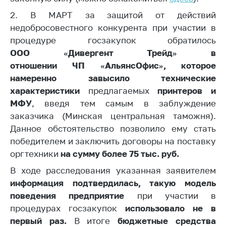
деятельность в
Республике
2. В МАРТ за защитой от действий
Беларусь
недобросовестного конкурента при участии в
Защита
процедуре госзакупок обратилось
персональных
ООО «Дивергент Трейд» в
данных
отношении
ЧП
«АльянсОфис», которое
намеренно завысило технические
Новости
характеристики
предлагаемых
принтеров и
МФУ
, введя тем самым в заблуждение
Обратиться в МАРТ
заказчика (Минская центральная таможня).
Личный прием
Данное обстоятельство позволило ему стать
граждан и юр. лиц
победителем и заключить договоры на поставку
Прямaя телефоннaя
оргтехники
на сумму более 75 тыс. руб
.
линия
В ходе расследования указанная заявителем
Горячая линия
информация подтвердилась,
такую модель
поведения предприятие
при участии в
Электронные
процедурах госзакупок
использовало не в
обращения
первый раз.
В итоге
бюджетные средства