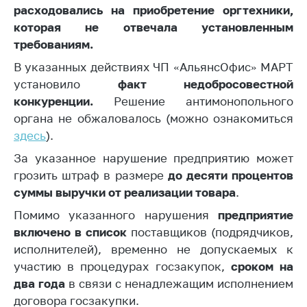
Сообщить о росте
расходовались на приобретение оргтехники,
цен на товары
которая не отвечала установленным
Сообщить о росте
требованиям.
цен на лекарства и
В указанных действиях ЧП «АльянсОфис» МАРТ
медицинские
установило
факт недобросовестной
изделия
конкуренции.
Решение антимонопольного
Контакты
органа не обжаловалось (можно ознакомиться
Адрес и режим
здесь
).
работы
За указанное нарушение предприятию может
Приемная
грозить штраф в размере
до десяти процентов
Министра
суммы выручки от реализации товара
.
Горячая линия
Помимо указанного нарушения
предприятие
включено в список
поставщиков (подрядчиков,
Пресс-служба
исполнителей), временно не допускаемых к
Вышестоящий
участию в процедурах госзакупок,
сроком на
государственный
два года
в связи с ненадлежащим исполнением
орган
договора госзакупки.