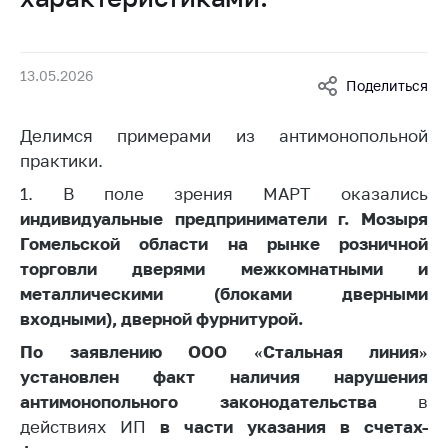
Белорусская
универсальная
товарная биржа
13.05.2026
Поделиться
Общественная
жизнь
Делимся примерами из антимонопольной
Идеологическая
практики.
работа
1. В поле зрения МАРТ оказались
Официальные
индивидуальные предприниматели
г. Мозыря
геральдические
Гомельской области на рынке розничной
символы
торговли д
верями межкомнатными и
5 лет МАРТ
металлическими (блоками дверными
входными), дверной фурнитурой.
Деятельность
По заявлению ООО
«Стальная линия»
Ценовая политика
установлен
факт наличия нарушения
Антимонопольное
антимонопольного законодательства
в
регулирование и
действиях ИП
в части указания в
счетах-
конкуренция