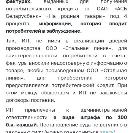
фактурах
, выданных для получения
потребительского кредита от ОАО «АСБ
Торговля и услуги
Беларусбанк» «На родныя тавары» под 4
Регулирование и
процента,
информации, которая вводит
контроль закупок
потребителей в заблуждение.
Защита прав
Так, ИП, не имея в реализации дверей
потребителей
производства
ООО «Стальная линия», для
Регулирование
заинтересованности потребителей в счета-
рекламной
фактуры вносили недостоверную информацию о
деятельности
товаре, якобы произведенном ООО «Стальная
Международное
линия», для приобретения которого
сотрудничество
предоставляется потребительский кредит. При
этом между обществом и ИП не заключены
Применение мер
нетарифного
договоры поставки.
регулирования
ИП привлечены к административной
Биржевая торговля
ответственности
в виде штрафа по 100
б.в. каждый.
Постановление суда не вступило в
Выставочная
законную силу (можно ознакомиться
здесь
).