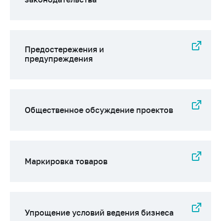
предупреждения
Общественное
обсуждение
проектов
Предостережения и
Маркировка
предупреждения
товаров
Упрощение условий
ведения бизнеса
Общественное обсуждение проектов
Рекомендации по
предотвращению
распространения
COVID-19 для
субъектов торговли,
Маркировка товаров
общественного
питания, бытового
обслуживания
Обучение по
Упрощение условий ведения бизнеса
вопросам