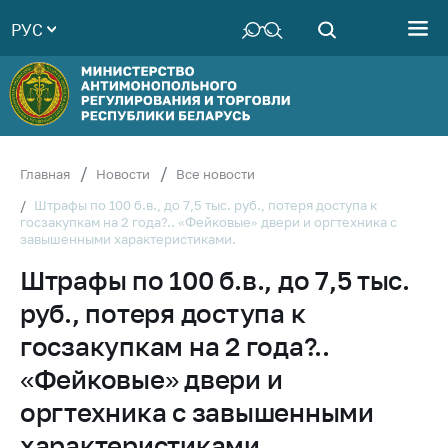
РУС
Министерство
Руководство
Структура
Министерства
Территориальные
Главная
Новости
Все новости
органы
Штрафы по 100 б.в., до 7,5 тыс. руб., потеря доступа к
госзакупкам на 2 года?.. «Фейковые» двери и оргтехника с
Законодательство
завышенными характеристиками.
Антикоррупционная
Штрафы по 100 б.в., до 7,5 тыс.
деятельность
руб., потеря доступа к
Общественно-
консультативный
госзакупкам на 2 года?..
совет
«Фейковые» двери и
Соискателям
оргтехника с завышенными
Награждения
характеристиками.