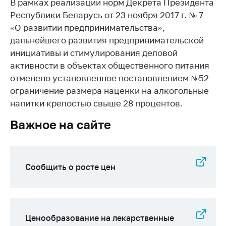
деятельность в
В рамках реализации норм Декрета Президента
Республике
Республики Беларусь от 23 ноября 2017 г. № 7
Беларусь
«О развитии предпринимательства»,
Защита
дальнейшего развития предпринимательской
персональных
инициативы и стимулирования деловой
данных
активности в объектах общественного питания
отменено установленное постановлением №52
Новости
ограничение размера наценки на алкогольные
напитки крепостью свыше 28 процентов.
Обратиться в МАРТ
Важное на сайте
Личный прием
граждан и юр. лиц
Прямaя телефоннaя
линия
Сообщить о росте цен
Горячая линия
Электронные
обращения
Ценообразование на лекарственные