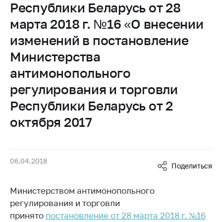
Республики Беларусь от 28
Белорусская
универсальная
марта 2018 г. №16 «О внесении
товарная биржа
изменений в постановление
Общественная
Министерства
жизнь
антимонопольного
Идеологическая
регулирования и торговли
работа
Республики Беларусь от 2
Официальные
геральдические
октября 2017
символы
5 лет МАРТ
06.04.2018
Деятельность
Поделиться
Ценовая политика
Министерством антимонопольного
Антимонопольное
регулирования и торговли
регулирование и
принято
постановление от 28 марта 2018 г. №16
конкуренция