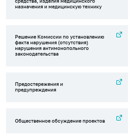
средства, изделия медицинского
Сообщить о росте
назначения и медицинскую технику
цен на товары
Сообщить о росте
цен на лекарства и
медицинские
Решение Комиссии по установлению
изделия
факта нарушения (отсутствия)
нарушения антимонопольного
Контакты
законодательства
Адрес и режим
работы
Приемная
Министра
Предостережения и
предупреждения
Горячая линия
Пресс-служба
Вышестоящий
государственный
Общественное обсуждение проектов
орган