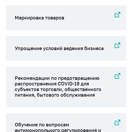
Важное на сайте
Сообщить о росте
Маркировка товаров
цен
Ценообразование
на лекарственные
средства, изделия
Упрощение условий ведения бизнеса
медицинского
назначения и
медицинскую
технику
Рекомендации по предотвращению
Решение Комиссии
распространения COVID-19 для
по установлению
субъектов торговли, общественного
факта нарушения
питания, бытового обслуживания
(отсутствия)
нарушения
антимонопольного
законодательства
Обучение по вопросам
Предостережения и
антимонопольного регулирования и