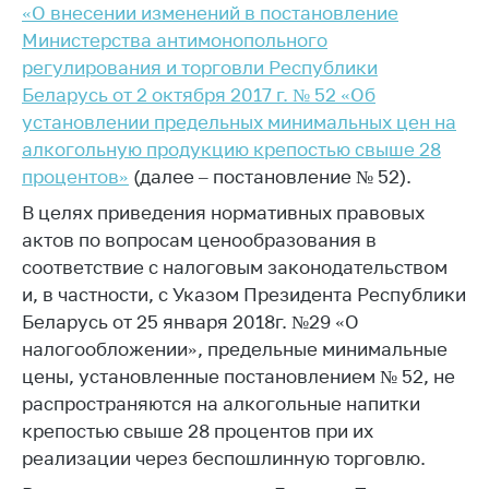
«О внесении изменений в постановление
Торговля и услуги
Министерства антимонопольного
регулирования и торговли Республики
Регулирование и
контроль закупок
Беларусь от 2 октября 2017 г. № 52 «Об
установлении предельных минимальных цен на
Защита прав
алкогольную продукцию крепостью свыше 28
потребителей
процентов»
(далее – постановление № 52).
Регулирование
В целях приведения нормативных правовых
рекламной
актов по вопросам ценообразования в
деятельности
соответствие с налоговым законодательством
Международное
и, в частности, с Указом Президента Республики
сотрудничество
Беларусь от 25 января 2018г. №29 «О
Применение мер
налогообложении», предельные минимальные
нетарифного
цены, установленные постановлением № 52, не
регулирования
распространяются на алкогольные напитки
Биржевая торговля
крепостью свыше 28 процентов при их
реализации через беспошлинную торговлю.
Выставочная