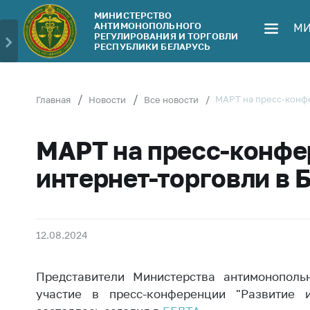
МИНИСТЕРСТВО
АНТИМОНОПОЛЬНОГО
МИ
Министерство
Обрати
РЕГУЛИРОВАНИЯ И ТОРГОВЛИ
РЕСПУБЛИКИ БЕЛАРУСЬ
Руководство
Личн
гражд
Структура
Министерства
Прям
МАРТ на пресс-конфе
Главная
Новости
Все новости
телеф
Территориальные
органы
Горяч
МАРТ на пресс-конфе
Законодательство
Элек
интернет-торговли в 
обра
Антикоррупционная
деятельность
Сообщ
цен н
Общественно-
12.08.2024
консультативный
Сообщ
совет
цен н
Представители Министерства антимонополь
меди
Соискателям
изде
участие в пресс-конференции "Развитие и