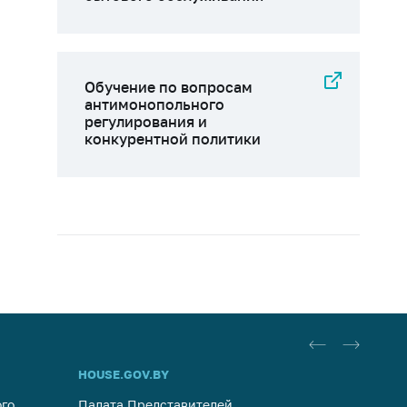
Обучение по вопросам
антимонопольного
регулирования и
конкурентной политики
HOUSE.GOV.BY
ОБРАЩ
го
Палата Представителей
Госуда