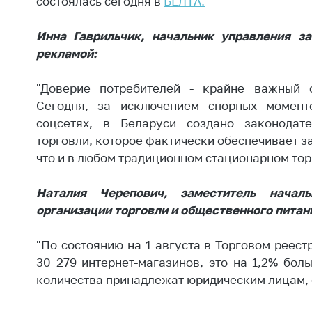
состоялась сегодня в
БЕЛТА.
Награждения
Контак
Белорусская
Адрес
Инна Гаврильчик, начальник управления з
универсальная
рабо
рекламой:
товарная биржа
Прие
Общественная
"Доверие потребителей - крайне важный ф
Мини
жизнь
Сегодня, за исключением спорных момент
Горяч
соцсетях, в Беларуси создано законодате
Идеологическая
торговли, которое фактически обеспечивает з
работа
Прес
что и в любом традиционном стационарном тор
Официальные
Выше
геральдические
госу
Наталия Черепович, заместитель начал
символы
орга
организации торговли и общественного питан
5 лет МАРТ
Важное 
"По состоянию на 1 августа в Торговом реес
Сообщ
Деятельность
30 279 интернет-магазинов, это на 1,2% бол
цен
Ценовая политика
количества принадлежат юридическим лицам, 
Цено
Антимонопольное
на ле