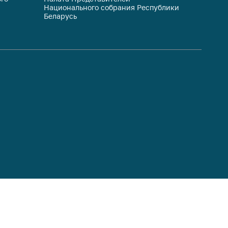
Национального собрания Республики
респуб
Беларусь
систем
гражда