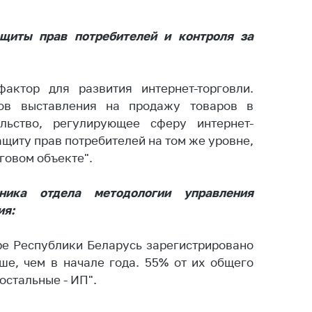
ты
 и режим
ащиты прав потребителей и контроля за
ты
мная
актор для развития интернет-торговли.
стра
ов выставления на продажу товаров в
ая линия
льство, регулирующее сферу интернет-
ащиту прав потребителей на том же уровне,
с-служба
говом объекте".
стоящий
дарственный
ьника отдела методологии управления
н
ия:
на сайте
тре Республики Беларусь зарегистрировано
ить о росте
ьше, чем в начале года. 55% от их общего
остальные - ИП".
образование
карственные