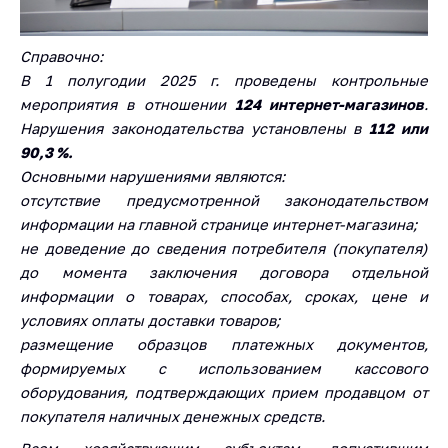
деятельность в
Республике
Беларусь
Справочно:
Защита
В 1 полугодии 2025 г. проведены контрольные
персональных
мероприятия в отношении
124 интернет-магазинов
.
данных
Нарушения законодательства установлены
в
112 или
90,3 %
.
Новости
Основными нарушениями
являются:
отсутствие предусмотренной законодательством
Обратиться в МАРТ
информации на главной странице интернет-магазина;
Личный прием
не доведение до сведения потребителя (покупателя)
граждан и юр. лиц
до момента заключения договора отдельной
информации о товарах, способах, сроках, цене и
Прямaя телефоннaя
условиях оплаты доставки товаров;
линия
размещение образцов платежных документов,
Горячая линия
формируемых с использованием кассового
оборудования, подтверждающих прием продавцом от
Электронные
обращения
покупателя наличных денежных средств.