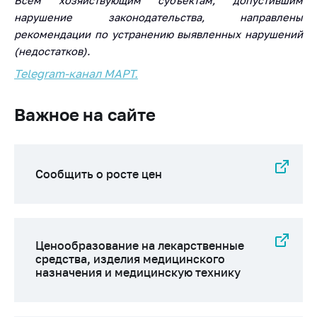
Всем хозяйствующим субъектам, допустившим
Сообщить о росте
цен на товары
нарушение законодательства, направлены
рекомендации по устранению выявленных нарушений
Сообщить о росте
(недостатков).
цен на лекарства и
медицинские
Telegram-канал
МАРТ
.
изделия
Важное на сайте
Контакты
Адрес и режим
работы
Сообщить о росте цен
Приемная
Министра
Горячая линия
Пресс-служба
Ценообразование на лекарственные
средства, изделия медицинского
Вышестоящий
назначения и медицинскую технику
государственный
орган