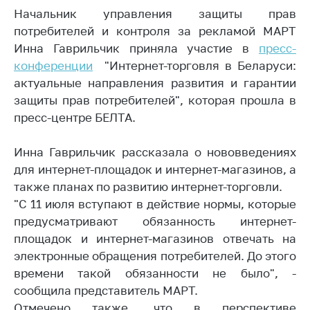
Начальник управления защиты прав
Белорусская
универсальная
потребителей и контроля за рекламой МАРТ
товарная биржа
Инна Гаврильчик приняла участие в
пресс-
конференции
"Интернет-торговля в Беларуси:
Общественная
актуальные направления развития и гарантии
жизнь
защиты прав потребителей", которая прошла в
Идеологическая
пресс-центре БЕЛТА.
работа
Официальные
Инна Гаврильчик рассказала о нововведениях
геральдические
для интернет-площадок и интернет-магазинов, а
символы
также планах по развитию интернет-торговли.
5 лет МАРТ
"С 11 июля вступают в действие нормы, которые
предусматривают обязанность интернет-
Деятельность
площадок и интернет-магазинов отвечать на
Ценовая политика
электронные обращения потребителей. До этого
времени такой обязанности не было", -
Антимонопольное
сообщила представитель МАРТ.
регулирование и
конкуренция
Отмечено также, что в перспективе