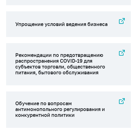
предупреждения
Общественное
обсуждение
Упрощение условий ведения бизнеса
проектов
Маркировка
товаров
Упрощение условий
Рекомендации по предотвращению
ведения бизнеса
распространения COVID-19 для
субъектов торговли, общественного
Рекомендации по
питания, бытового обслуживания
предотвращению
распространения
COVID-19 для
субъектов торговли,
общественного
Обучение по вопросам
питания, бытового
антимонопольного регулирования и
конкурентной политики
обслуживания
Обучение по
вопросам