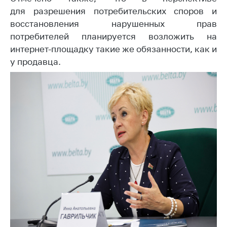
для разрешения потребительских споров и
Торговля и услуги
восстановления нарушенных прав
Регулирование и
потребителей планируется возложить на
контроль закупок
интернет-площадку такие же обязанности, как и
у продавца.
Защита прав
потребителей
Регулирование
рекламной
деятельности
Международное
сотрудничество
Применение мер
нетарифного
регулирования
Биржевая торговля
Выставочная