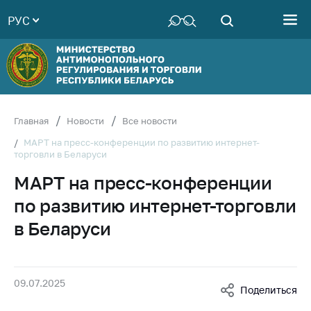
РУС
Министерство
Руководство
Структура
Министерства
Территориальные
Главная
Новости
Все новости
органы
МАРТ на пресс-конференции по развитию интернет-
торговли в Беларуси
Законодательство
МАРТ на пресс-конференции
Антикоррупционная
деятельность
по развитию интернет-торговли
Общественно-
в Беларуси
консультативный
совет
Соискателям
09.07.2025
Поделиться
Награждения