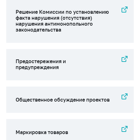
Важное на сайте
Решение Комиссии по установлению
Сообщить о росте
факта нарушения (отсутствия)
цен
нарушения антимонопольного
законодательства
Ценообразование
на лекарственные
средства, изделия
медицинского
назначения и
Предостережения и
медицинскую
предупреждения
технику
Решение Комиссии
по установлению
факта нарушения
Общественное обсуждение проектов
(отсутствия)
нарушения
антимонопольного
законодательства
Маркировка товаров
Предостережения и