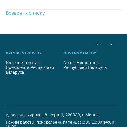
антимонопольного
регулирования и
Возврат к списку
конкурентной
политики
PRESIDENT.GOV.BY
GOVERNMENT.BY
SO
Интернет-портал
Совет Министров
Со
Президента Республики
Республики Беларусь
На
Беларусь
Ре
Адрес: ул. Кирова, 8, корп. 1, 220030, г. Минск
Режим работы: понедельник-пятница: 9:00-13:00,14:00-
18:00