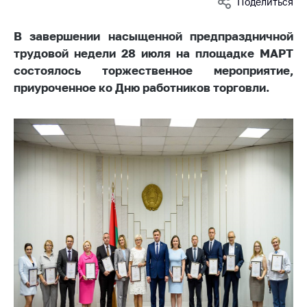
Поделиться
Белорусская
универсальная
В завершении насыщенной предпраздничной
товарная биржа
трудовой недели 28 июля на площадке МАРТ
Общественная
состоялось торжественное мероприятие,
жизнь
приуроченное ко Дню работников торговли.
Идеологическая
работа
Официальные
геральдические
символы
5 лет МАРТ
Деятельность
Ценовая политика
Антимонопольное
регулирование и
конкуренция