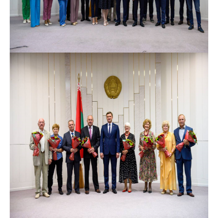
предупреждения
Общественное
обсуждение
проектов
Маркировка
товаров
Упрощение условий
ведения бизнеса
Рекомендации по
предотвращению
распространения
COVID-19 для
субъектов торговли,
общественного
питания, бытового
обслуживания
Обучение по
вопросам