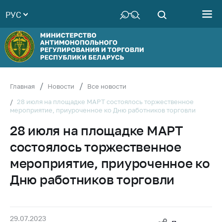
РУС
Министерство
Руководство
Структура
Министерства
Территориальные
Главная
Новости
Все новости
органы
28 июля на площадке МАРТ состоялось торжественное
мероприятие, приуроченное ко Дню работников торговли
Законодательство
28 июля на площадке МАРТ
Антикоррупционная
деятельность
состоялось торжественное
Общественно-
мероприятие, приуроченное ко
консультативный
Дню работников торговли
совет
Соискателям
Награждения
29.07.2023