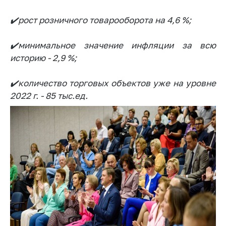
деятельность в
Республике
✔️рост розничного товарооборота на 4,6 %;
Беларусь
Защита
✔️минимальное значение инфляции за всю
персональных
историю - 2,9 %;
данных
Новости
✔️количество торговых объектов уже на уровне
2022 г. - 85 тыс.ед.
Обратиться в МАРТ
Личный прием
граждан и юр. лиц
Прямaя телефоннaя
линия
Горячая линия
Электронные
обращения