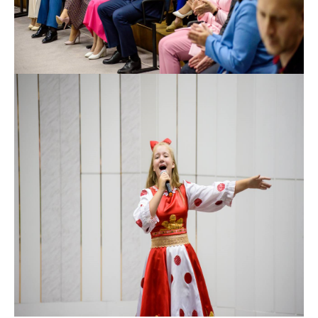
Сообщить о росте
цен на товары
Сообщить о росте
цен на лекарства и
медицинские
изделия
Контакты
Адрес и режим
работы
Приемная
Министра
Горячая линия
Пресс-служба
Вышестоящий
государственный
орган