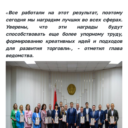
Важное на сайте
«Все работали на этот результат, поэтому
Сообщить о росте
сегодня мы наградим лучших во всех сферах.
цен
Уверены, что эти награды будут
Ценообразование
способствовать еще более упорному труду,
на лекарственные
формированию креативных идей и подходов
средства, изделия
для развития торговли», - отметил глава
медицинского
назначения и
ведомства.
медицинскую
технику
Решение Комиссии
по установлению
факта нарушения
(отсутствия)
нарушения
антимонопольного
законодательства
Предостережения и