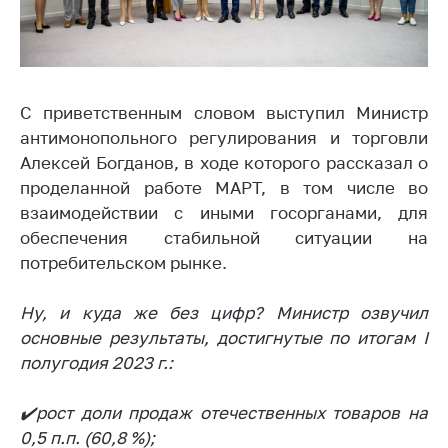
Торговля и услуги
Регулирование и
контроль закупок
С приветственным словом выступил Министр
Защита прав
антимонопольного регулирования и торговли
потребителей
Алексей Богданов, в ходе которого рассказал о
Регулирование
проделанной работе МАРТ, в том числе во
рекламной
взаимодействии с иными госорганами, для
деятельности
обеспечения стабильной ситуации на
Международное
потребительском рынке.
сотрудничество
Ну, и куда же без цифр? Министр озвучил
Применение мер
нетарифного
основные результаты, достигнутые по итогам I
регулирования
полугодия 2023 г.:
Биржевая торговля
✔️рост доли продаж отечественных товаров на
Выставочная
0,5 п.п. (60,8 %);