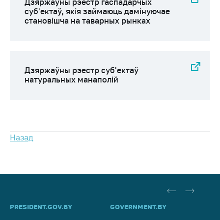
Паведаміць аб
Дзяржаўны рэестр гаспадарчых
росце кошту на
суб'ектаў, якія займаюць дамінуючае
становішча на таварных рынках
лекі і
медыцынскія
вырабы
Кантакты
Дзяржаўны рэестр суб'eктаў
Адрас і рэжым
натуральных манаполій
працы
Прыёмная
Міністра
Гарачая лінія
Назад
Прэс-служба
Вышэйшы
дзяржаўны орган
Важнае на сайце
PRESIDENT.GOV.BY
GOVERNMENT.BY
SO
Дзяржаўны