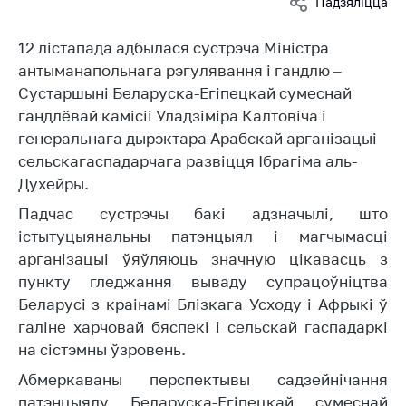
Падзяліцца
Дзейнасць
12 лістапада адбылася сустрэча Міністра
Антыманапольнае
антыманапольнага рэгулявання і гандлю –
рэгуляванне і
Сустаршыні Беларуска-Егіпецкай сумеснай
канкурэнцыя
гандлёвай камісіі Уладзіміра Калтовіча і
Рэгуляванне
генеральнага дырэктара Арабскай арганізацыі
гандлю
сельскагаспадарчага развіцця Ібрагіма аль-
Абарона правоў
Духейры.
спажыўцоў
Падчас сустрэчы бакі адзначылі, што
Рэгуляванне
істытуцыянальны патэнцыял і магчымасці
рэкламнай
арганізацыі ўяўляюць значную цікавасць з
дзейнасці
пункту гледжання вываду супрацоўніцтва
Рэгуляванне і
Беларусі з краінамі Блізкага Усходу і Афрыкі ў
кантроль закупак
галіне харчовай бяспекі і сельскай гаспадаркі
на сістэмны ўзровень.
Прымяненне мер
нетарыфнага
Абмеркаваны перспектывы садзейнічання
рэгулявання
патэнцыялу Беларуска-Егіпецкай сумеснай