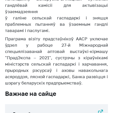
Біржавы гандаль
гандлёвай камісіі для актывізацыі
ўзаемадзеяння
Навіны
ў галіне сельскай гаспадаркі і зняцця
праблемных пытанняў ва ўзаемным гандлі
Звярнуцца ў МАРГ
таварамі і паслугамі.
Асабісты прыем
Праграма візіту прадстаўнікоў ААСР уключае
грамадзян і юр.
ўдзел у рабоце 27-й Міжнароднай
асоб
спецыялізаванай аптовай выстаўкі-кірмашу
Прамая
"ПрадЭкспа – 2021", сустрэчы з кіраўнікамі
тэлефонная лінія
міністэрств сельскай гаспадаркі і харчавання,
прыродных рэсурсаў і аховы навакольнага
Гарачая лінія
асяроддзя, лясной гаспадаркі, Банка развіцця і
Электронныя
шэрагу беларускіх прадпрыемстваў.
звароты
Важнае на сайце
Паведаміць аб
росце кошту на
тавары