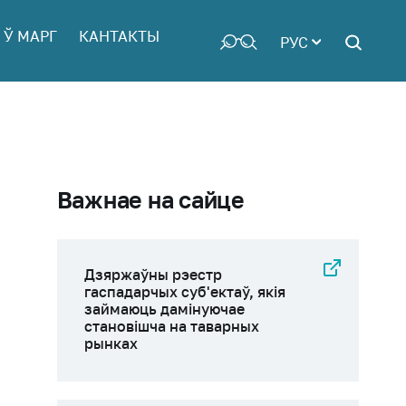
 Ў МАРГ
КАНТАКТЫ
РУС
Важнае на сайце
Дзяржаўны рэестр
гаспадарчых суб'ектаў, якія
займаюць дамінуючае
становішча на таварных
рынках