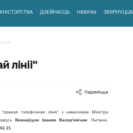
МІНІСТЭРСТВА
ДЗЕЙНАСЦЬ
НАВІНЫ
ЗВЯРНУЦЦА
ў
лініі"
 і юр.
 лініі"
ая
інія
Падзяліцца
ныя
"прамая тэлефонная лінія" з намеснікам Міністра
ць аб
еларусь
Вежнаўцом Іванам Валер'евічам
. Пытанні,
ту на
 61 21