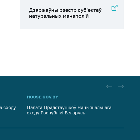
Дзяржаўны рэестр суб'eктаў
натуральных манаполій
HOUSE.GOV.BY
PRAVO.
а сходу
Палата Прадстаўнікоў Нацыянальнага
Нацыян
сходу Рэспублікі Беларусь
Рэспуб