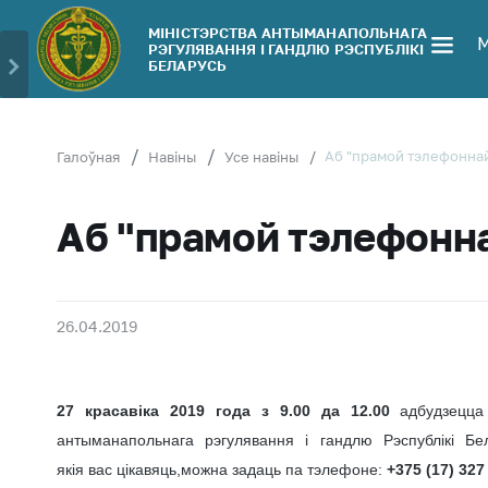
МІНІСТЭРСТВА АНТЫМАНАПОЛЬНАГА
РЭГУЛЯВАННЯ І ГАНДЛЮ РЭСПУБЛIКI
Міністэрства
Звярнуцца 
БЕЛАРУСЬ
Кіраўніцтва
МАРГ
Асабісты
Cтруктура
прыем
Аб "прамой тэлефоннай 
Галоўная
Навіны
Усе навіны
Тэрытарыяльныя
грамадзян
органы
асоб
Аб "прамой тэлефоннай
Заканадаўства
Прамая
тэлефонн
Грамадска-
лінія
кансультатыўны
савет
Гарачая л
26.04.2019
Беларуская
Электрон
ўніверсальная
звароты
таварная біржа
27 красавіка 2019 года
з 9.00 да 12.00
адбудзецца 
Паведамі
антыманапольнага рэгулявання і гандлю Рэспублікі Б
Рэдакцыя
росце кош
якія
вас
цікавяць,можна задаць па тэлефоне:
+375 (17) 327
часопіса
тавары