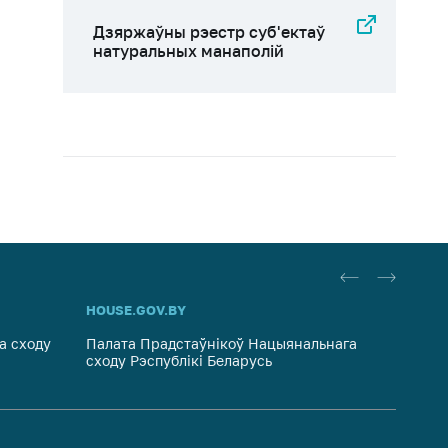
Дзяржаўны рэестр суб'eктаў
натуральных манаполій
HOUSE.GOV.BY
PRAVO.
а сходу
Палата Прадстаўнікоў Нацыянальнага
Нацыян
сходу Рэспублікі Беларусь
Рэспуб