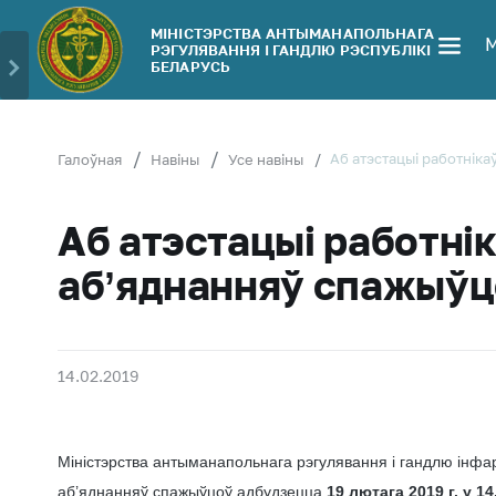
МІНІСТЭРСТВА АНТЫМАНАПОЛЬНАГА
РЭГУЛЯВАННЯ І ГАНДЛЮ РЭСПУБЛIКI
Міністэрства
Звярнуцца 
БЕЛАРУСЬ
Кіраўніцтва
МАРГ
Асабісты
Cтруктура
прыем
Аб атэстацыi работнiка
Галоўная
Навіны
Усе навіны
Тэрытарыяльныя
грамадзян
органы
асоб
Аб атэстацыi работнi
Заканадаўства
Прамая
тэлефонн
аб’яднанняў спажыўц
Грамадска-
лінія
кансультатыўны
савет
Гарачая л
Беларуская
Электрон
14.02.2019
ўніверсальная
звароты
таварная біржа
Паведамі
Рэдакцыя
росце кош
Міністэрства антыманапольнага рэгулявання і гандлю інф
часопіса
тавары
аб’яднанняў спажыўцоў адбудзецца
19 лютага 2019 г
.
у
14