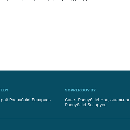
ць аб
ту на
кія
эжым
я
інія
T.BY
SOVREP.GOV.BY
траў Рэспублікі Беларусь
Савет Рэспублікі Нацыянальнаг
жба
Рэспублікі Беларусь
ны