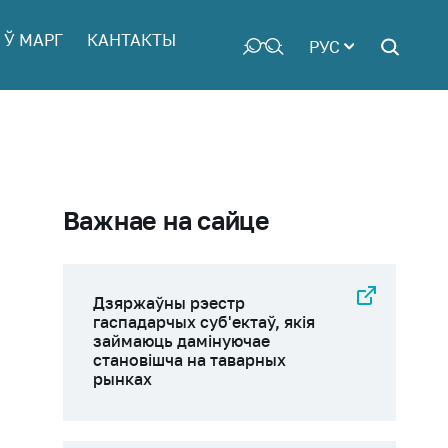
 Ў МАРГ
КАНТАКТЫ
РУС
Важнае на сайце
Дзяржаўны рэестр
гаспадарчых суб'ектаў, якія
займаюць дамінуючае
становішча на таварных
рынках