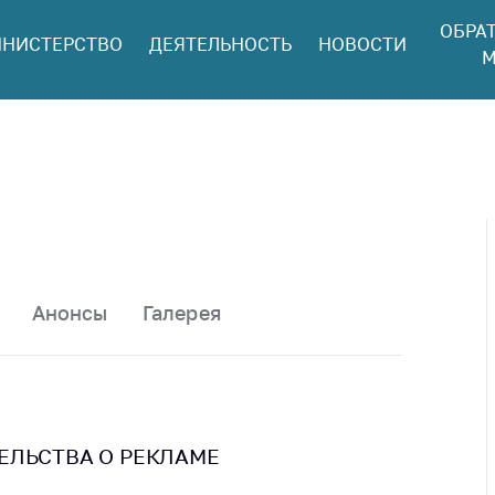
ОБРА
НИСТЕРСТВО
ДЕЯТЕЛЬНОСТЬ
НОВОСТИ
ться в МАРТ
М
ый прием
ан и юр. лиц
aя
оннaя линия
ая линия
тронные
щения
Анонсы
Галерея
ить о росте
а товары
ить о росте
а лекарства и
цинские
ЕЛЬСТВА О РЕКЛАМЕ
лия