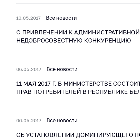
Награждения
Контак
Белорусская
Адрес
Все новости
10.05.2017
универсальная
рабо
товарная биржа
О ПРИВЛЕЧЕНИИ К АДМИНИСТРАТИВНОЙ
Прие
Общественная
НЕДОБРОСОВЕСТНУЮ КОНКУРЕНЦИЮ
Мини
жизнь
Горяч
Идеологическая
работа
Прес
Все новости
06.05.2017
Официальные
Выше
геральдические
госу
11 МАЯ 2017 Г. В МИНИСТЕРСТВЕ СОСТО
символы
орга
ПРАВ ПОТРЕБИТЕЛЕЙ В РЕСПУБЛИКЕ БЕ
5 лет МАРТ
Важное 
Сообщ
Деятельность
цен
Все новости
06.05.2017
Ценовая политика
Цено
ОБ УСТАНОВЛЕНИИ ДОМИНИРУЮЩЕГО 
Антимонопольное
на ле