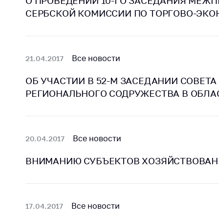
О ПРОВЕДЕНИИ 10-ГО ЗАСЕДАНИЯ МЕЖ
Марк
това
СЕРБСКОЙ КОМИССИИ ПО ТОРГОВО-ЭК
Выставочная
деятельность в
Упро
Республике
услов
Беларусь
бизн
Все новости
21.04.2017
Защита
Реко
персональных
ОБ УЧАСТИИ В 52-М ЗАСЕДАНИИ СОВЕТ
пред
данных
расп
РЕГИОНАЛЬНОГО СОДРУЖЕСТВА В ОБЛА
COVID
Новости
субъе
торго
обще
Все новости
20.04.2017
питан
обсл
ВНИМАНИЮ СУБЪЕКТОВ ХОЗЯЙСТВОВАНИ
Обуч
вопр
анти
Все новости
регул
17.04.2017
конк