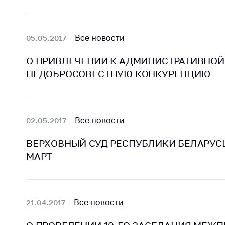
регулирование и
средс
конкуренция
меди
назна
Торговля и услуги
Все новости
05.05.2017
меди
Регулирование и
техни
О ПРИВЛЕЧЕНИИ К АДМИНИСТРАТИВНОЙ
контроль закупок
Реше
НЕДОБРОСОВЕСТНУЮ КОНКУРЕНЦИЮ
Защита прав
по ус
потребителей
факт
(отсу
Регулирование
нару
Все новости
02.05.2017
рекламной
анти
деятельности
закон
ВЕРХОВНЫЙ СУД РЕСПУБЛИКИ БЕЛАРУС
Международное
МАРТ
Пред
сотрудничество
и пр
Применение мер
Обще
нетарифного
обсу
Все новости
21.04.2017
регулирования
прое
Биржевая торговля