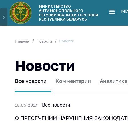
МИНИСТЕРСТВО
АНТИМОНОПОЛЬНОГО
МИ
Министерство
Обрати
РЕГУЛИРОВАНИЯ И ТОРГОВЛИ
РЕСПУБЛИКИ БЕЛАРУСЬ
Руководство
Личн
гражд
Структура
Министерства
Прям
Новости
Главная
Новости
телеф
Территориальные
органы
Горяч
Новости
Законодательство
Элек
обра
Антикоррупционная
Все новости
Комментарии
Аналитика
деятельность
Сообщ
цен н
Общественно-
консультативный
Сообщ
Все новости
16.05.2017
совет
цен н
меди
О ПРЕСЕЧЕНИИ НАРУШЕНИЯ ЗАКОНОДАТ
Соискателям
изде