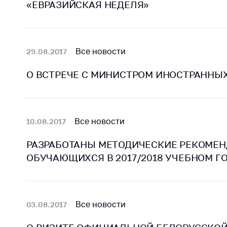
«ЕВРАЗИЙСКАЯ НЕДЕЛЯ»
регулирование и
средс
конкуренция
меди
назна
Торговля и услуги
меди
Все новости
29.08.2017
Регулирование и
техни
контроль закупок
Реше
О ВСТРЕЧЕ С МИНИСТРОМ ИНОСТРАННЫХ
Защита прав
по ус
потребителей
факт
(отсу
Регулирование
нару
Все новости
10.08.2017
рекламной
анти
деятельности
закон
РАЗРАБОТАНЫ МЕТОДИЧЕСКИЕ РЕКОМЕН
Международное
ОБУЧАЮЩИХСЯ В 2017/2018 УЧЕБНОМ Г
Пред
сотрудничество
и пр
Применение мер
Обще
нетарифного
обсу
Все новости
03.08.2017
регулирования
прое
Биржевая торговля