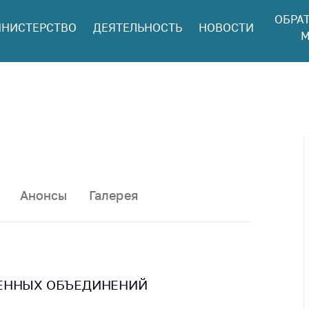
ОБРА
НИСТЕРСТВО
ДЕЯТЕЛЬНОСТЬ
НОВОСТИ
ться в МАРТ
М
ый прием
ан и юр. лиц
aя
оннaя линия
ая линия
тронные
щения
Анонсы
Галерея
ить о росте
а товары
ить о росте
а лекарства и
цинские
ВЕННЫХ ОБЪЕДИНЕНИЙ
лия