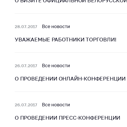
О ВИЗИТЕ ОФИЦИАЛЬНОЙ БЕЛОРУССКОЙ 
Марк
това
Выставочная
деятельность в
Упро
Республике
услов
Все новости
28.07.2017
Беларусь
бизн
Защита
УВАЖАЕМЫЕ РАБОТНИКИ ТОРГОВЛИ!
Реко
персональных
пред
данных
расп
COVID
Новости
субъе
Все новости
26.07.2017
торго
обще
О ПРОВЕДЕНИИ ОНЛАЙН-КОНФЕРЕНЦИИ
питан
обсл
Обуч
Все новости
26.07.2017
вопр
анти
О ПРОВЕДЕНИИ ПРЕСС-КОНФЕРЕНЦИИ
регул
конк