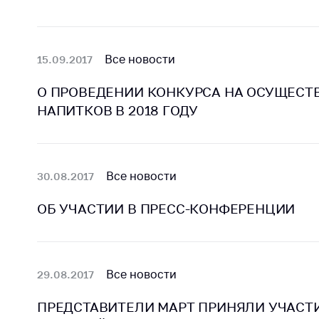
Награждения
Контак
Белорусская
Адрес
универсальная
рабо
Все новости
15.09.2017
товарная биржа
Прие
Общественная
О ПРОВЕДЕНИИ КОНКУРСА НА ОСУЩЕСТ
Мини
жизнь
НАПИТКОВ В 2018 ГОДУ
Горяч
Идеологическая
работа
Прес
Официальные
Выше
Все новости
30.08.2017
геральдические
госу
символы
орга
ОБ УЧАСТИИ В ПРЕСС-КОНФЕРЕНЦИИ
5 лет МАРТ
Важное 
Сообщ
Деятельность
цен
Все новости
29.08.2017
Ценовая политика
Цено
ПРЕДСТАВИТЕЛИ МАРТ ПРИНЯЛИ УЧАСТ
Антимонопольное
на ле