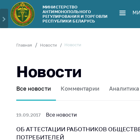
МИНИСТЕРСТВО
АНТИМОНОПОЛЬНОГО
МИ
Министерство
Обрати
РЕГУЛИРОВАНИЯ И ТОРГОВЛИ
РЕСПУБЛИКИ БЕЛАРУСЬ
Руководство
Личн
гражд
Структура
Министерства
Прям
Новости
Главная
Новости
телеф
Территориальные
органы
Горяч
Новости
Законодательство
Элек
обра
Антикоррупционная
Все новости
Комментарии
Аналитика
деятельность
Сообщ
цен н
Общественно-
консультативный
Сообщ
Все новости
19.09.2017
совет
цен н
меди
ОБ АТТЕСТАЦИИ РАБОТНИКОВ ОБЩЕСТ
Соискателям
изде
ПОТРЕБИТЕЛЕЙ