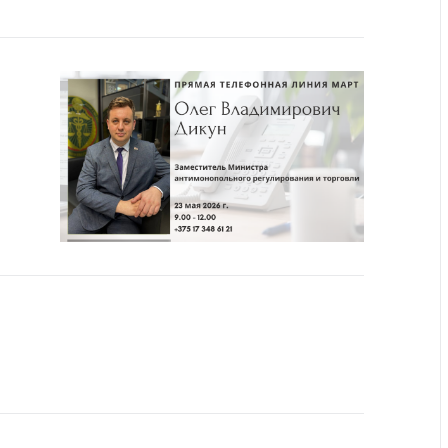
ты
 и режим
ты
мная
стра
ая линия
с-служба
стоящий
дарственный
н
на сайте
ить о росте
образование
карственные