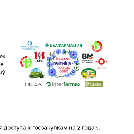
еж
ве
аў
ря доступа к госзакупкам на 2 года?..