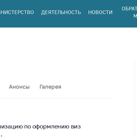
ОБРА
НИСТЕРСТВО
ДЕЯТЕЛЬНОСТЬ
НОВОСТИ
ться в МАРТ
М
ый прием
ан и юр. лиц
aя
оннaя линия
ая линия
тронные
щения
Анонсы
Галерея
ить о росте
а товары
ить о росте
а лекарства и
цинские
анизацию по оформлению виз
лия
.