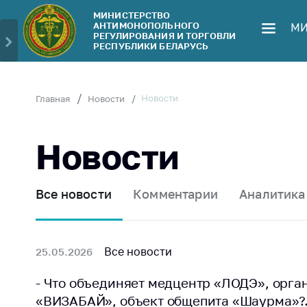
МИНИСТЕРСТВО
АНТИМОНОПОЛЬНОГО
МИ
Министерство
Обрати
РЕГУЛИРОВАНИЯ И ТОРГОВЛИ
РЕСПУБЛИКИ БЕЛАРУСЬ
Руководство
Личн
гражд
Структура
Министерства
Прям
Новости
Главная
Новости
телеф
Территориальные
органы
Горяч
Новости
Законодательство
Элек
обра
Антикоррупционная
Все новости
Комментарии
Аналитика
деятельность
Сообщ
цен н
Общественно-
консультативный
Сообщ
Все новости
25.05.2026
совет
цен н
меди
- Что объединяет медцентр «ЛОДЭ», орг
Соискателям
изде
«ВИЗАБАЙ», объект общепита «Шаурма»?.