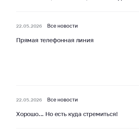
Награждения
Контак
Белорусская
Адрес
универсальная
рабо
Все новости
22.05.2026
товарная биржа
Прие
Общественная
Прямая телефонная линия
Мини
жизнь
Горяч
Идеологическая
работа
Прес
Официальные
Выше
геральдические
госу
символы
орга
5 лет МАРТ
Все новости
22.05.2026
Важное 
Сообщ
Деятельность
Хорошо... Но есть куда стремиться!
цен
Ценовая политика
Цено
Антимонопольное
на ле