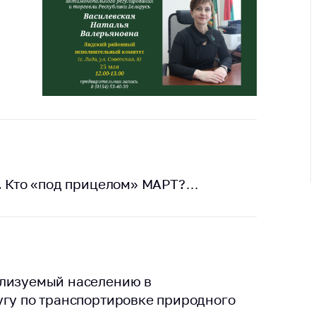
ировка
ров
щение
ий ведения
еса
мендации по
отвращению
ространения
-19 для
ктов
вли,
.. Кто «под прицелом» МАРТ?…
ственного
ия, бытового
уживания
ение по
осам
ализуемый населению в
монопольного
ирования и
угу по транспортировке природного
урентной