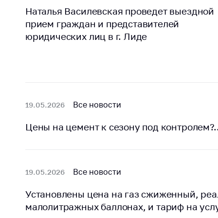
Марк
Наталья Василевская проведет выездной
това
Выставочная
прием граждан и представителей
деятельность в
Упро
юридических лиц в г. Лиде
Республике
услов
Беларусь
бизн
Защита
Реко
персональных
пред
данных
расп
COVID
Все новости
19.05.2026
Новости
субъе
торго
Цены на цемент к сезону под контролем?
обще
питан
обсл
Все новости
19.05.2026
Обуч
вопр
Установлены цена на газ сжиженный, ре
анти
регул
малолитражных баллонах, и тариф на усл
конк