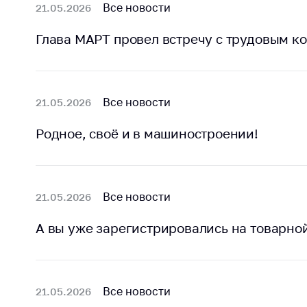
регулирование и
Все новости
21.05.2026
средс
конкуренция
меди
Глава МАРТ провел встречу с трудовым 
назна
Торговля и услуги
меди
Регулирование и
техни
контроль закупок
Реше
Все новости
21.05.2026
Защита прав
по ус
потребителей
факт
Родное, своё и в машиностроении!
(отсу
Регулирование
нару
рекламной
анти
деятельности
закон
Все новости
21.05.2026
Международное
Пред
сотрудничество
А вы уже зарегистрировались на товарной
и пр
Применение мер
Обще
нетарифного
обсу
регулирования
прое
Все новости
21.05.2026
Биржевая торговля