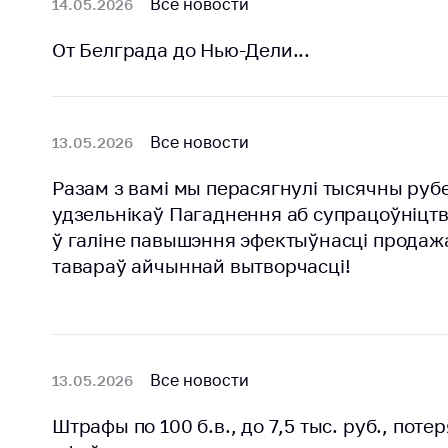
Все новости
14.05.2026
От Белграда до Нью-Дели...
Все новости
13.05.2026
Разам з вамі мы перасягнулі тысячны руб
удзельнікаў Пагаднення аб супрацоўніцт
ў галіне павышэння эфектыўнасці продаж
тавараў айчыннай вытворчасці!
Все новости
13.05.2026
Штрафы по 100 б.в., до 7,5 тыс. руб., поте