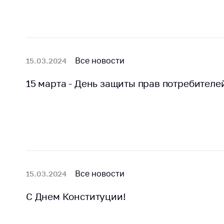
Марк
това
Выставочная
деятельность в
Упро
Республике
услов
Беларусь
бизн
Все новости
15.03.2024
Защита
Реко
персональных
пред
15 марта - День защиты прав потребителе
данных
расп
COVID
Новости
субъе
торго
обще
питан
обсл
Все новости
15.03.2024
Обуч
вопр
С Днем Конституции!
анти
регул
конк