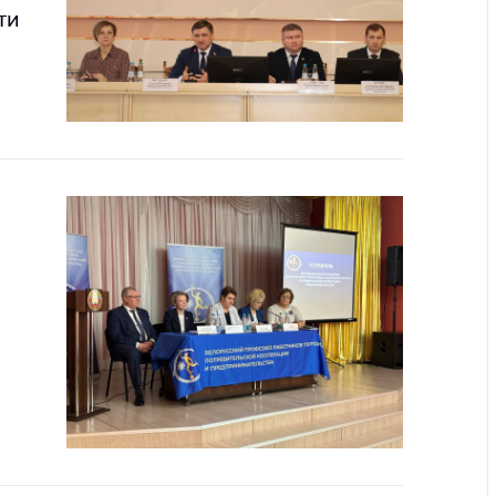
ти
ты
 и режим
ты
мная
стра
ая линия
с-служба
стоящий
дарственный
н
на сайте
ить о росте
образование
карственные