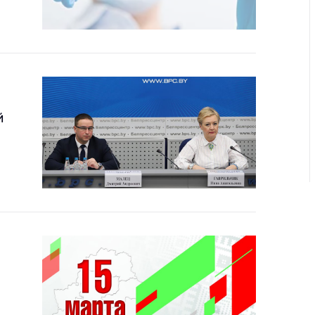
ировка
ров
щение
ий ведения
еса
мендации по
отвращению
й
ространения
-19 для
ктов
вли,
ственного
ия, бытового
уживания
ение по
осам
монопольного
ирования и
урентной