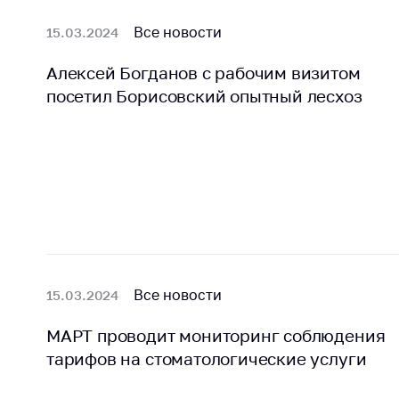
регулирование и
средс
конкуренция
Все новости
15.03.2024
меди
назна
Торговля и услуги
Алексей Богданов с рабочим визитом
меди
Регулирование и
техни
посетил Борисовский опытный лесхоз
контроль закупок
Реше
Защита прав
по ус
потребителей
факт
(отсу
Регулирование
нару
рекламной
анти
деятельности
закон
Международное
Пред
сотрудничество
Все новости
15.03.2024
и пр
Применение мер
Обще
МАРТ проводит мониторинг соблюдения
нетарифного
обсу
тарифов на стоматологические услуги
регулирования
прое
Биржевая торговля