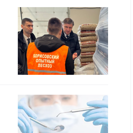
тва, изделия
цинского
чения и
цинскую
ку
ние Комиссии
тановлению
а нарушения
тствия)
шения
монопольного
одательства
остережения
едупреждения
ственное
ждение
ктов