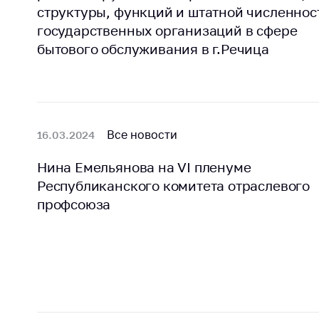
Награждения
структуры, функций и штатной численнос
Контак
Белорусская
государственных организаций в сфере
Адрес
универсальная
бытового обслуживания в г.Речица
рабо
товарная биржа
Прие
Общественная
Мини
жизнь
Горяч
Идеологическая
Все новости
16.03.2024
работа
Прес
Нина Емельянова на VI пленуме
Официальные
Выше
Республиканского комитета отраслевого
геральдические
госу
символы
профсоюза
орга
5 лет МАРТ
Важное 
Сообщ
Деятельность
цен
Ценовая политика
Цено
Антимонопольное
на ле