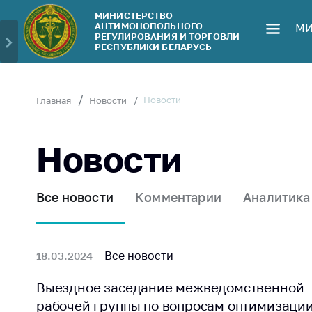
МИНИСТЕРСТВО
АНТИМОНОПОЛЬНОГО
МИ
Министерство
Обрати
РЕГУЛИРОВАНИЯ И ТОРГОВЛИ
РЕСПУБЛИКИ БЕЛАРУСЬ
Руководство
Личн
гражд
Структура
Министерства
Прям
Новости
Главная
Новости
телеф
Территориальные
органы
Горяч
Новости
Законодательство
Элек
обра
Антикоррупционная
Все новости
Комментарии
Аналитика
деятельность
Сообщ
цен н
Общественно-
консультативный
Сообщ
Все новости
18.03.2024
совет
цен н
меди
Выездное заседание межведомственной
Соискателям
изде
рабочей группы по вопросам оптимизаци