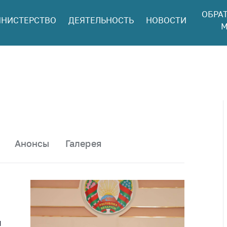
ОБРА
НИСТЕРСТВО
ДЕЯТЕЛЬНОСТЬ
НОВОСТИ
ться в МАРТ
М
ый прием
ан и юр. лиц
aя
оннaя линия
ая линия
тронные
щения
Анонсы
Галерея
ить о росте
а товары
ить о росте
а лекарства и
цинские
лия
и