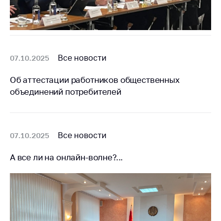
Сообщить о росте
цен на товары
Сообщить о росте
цен на лекарства и
медицинские
Все новости
07.10.2025
изделия
Об аттестации работников общественных
Контакты
объединений потребителей
Адрес и режим
работы
Приемная
Министра
Все новости
07.10.2025
Горячая линия
А все ли на онлайн-волне?...
Пресс-служба
Вышестоящий
государственный
орган