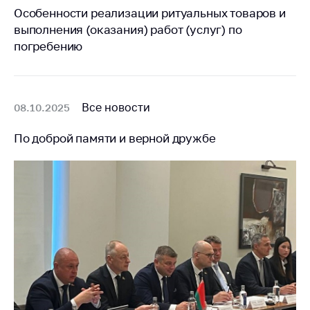
деятельность в
Особенности реализации ритуальных товаров и
Республике
выполнения (оказания) работ (услуг) по
Беларусь
погребению
Защита
персональных
данных
Все новости
08.10.2025
Новости
По доброй памяти и верной дружбе
Обратиться в МАРТ
Личный прием
граждан и юр. лиц
Прямaя телефоннaя
линия
Горячая линия
Электронные
обращения