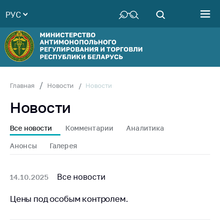
РУС
Министерство
Руководство
Структура
Министерства
Территориальные
Новости
Главная
Новости
органы
Новости
Законодательство
Антикоррупционная
Все новости
Комментарии
Аналитика
деятельность
Анонсы
Галерея
Общественно-
консультативный
совет
Все новости
14.10.2025
Соискателям
Цены под особым контролем.
Награждения