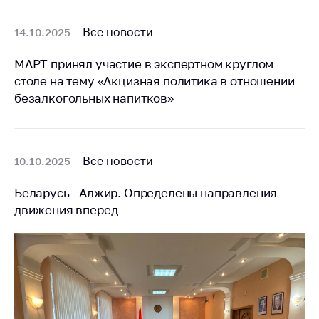
Белорусская
универсальная
Все новости
14.10.2025
товарная биржа
МАРТ принял участие в экспертном круглом
Общественная
столе на тему «Акцизная политика в отношении
жизнь
безалкогольных напитков»
Идеологическая
работа
Официальные
Все новости
10.10.2025
геральдические
символы
Беларусь - Алжир. Определены направления
5 лет МАРТ
движения вперед
Деятельность
Ценовая политика
Антимонопольное
регулирование и
конкуренция