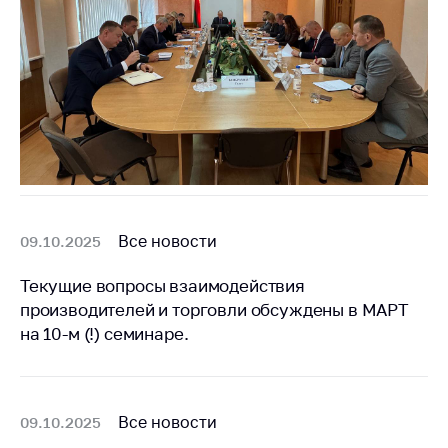
Торговля и услуги
Регулирование и
контроль закупок
Защита прав
потребителей
Регулирование
рекламной
деятельности
Все новости
09.10.2025
Международное
сотрудничество
Текущие вопросы взаимодействия
производителей и торговли обсуждены в МАРТ
Применение мер
на 10-м (!) семинаре.
нетарифного
регулирования
Биржевая торговля
Все новости
09.10.2025
Выставочная