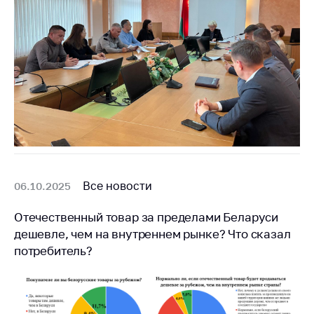
Важное на сайте
Сообщить о росте
цен
Ценообразование
на лекарственные
средства, изделия
медицинского
назначения и
медицинскую
технику
Все новости
06.10.2025
Решение Комиссии
по установлению
факта нарушения
Отечественный товар за пределами Беларуси
(отсутствия)
дешевле, чем на внутреннем рынке? Что сказал
нарушения
потребитель?
антимонопольного
законодательства
Предостережения и