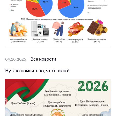
предупреждения
Общественное
обсуждение
проектов
Маркировка
товаров
Упрощение условий
ведения бизнеса
Все новости
04.10.2025
Рекомендации по
предотвращению
Нужно помнить то, что важно!
распространения
COVID-19 для
субъектов торговли,
общественного
питания, бытового
обслуживания
Обучение по
вопросам