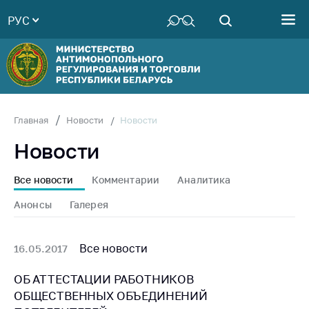
РУС
Министерство
Руководство
Структура
Министерства
Территориальные
Новости
Главная
Новости
органы
Новости
Законодательство
Антикоррупционная
Все новости
Комментарии
Аналитика
деятельность
Анонсы
Галерея
Общественно-
консультативный
совет
Все новости
16.05.2017
Соискателям
ОБ АТТЕСТАЦИИ РАБОТНИКОВ
ОБЩЕСТВЕННЫХ ОБЪЕДИНЕНИЙ
Награждения