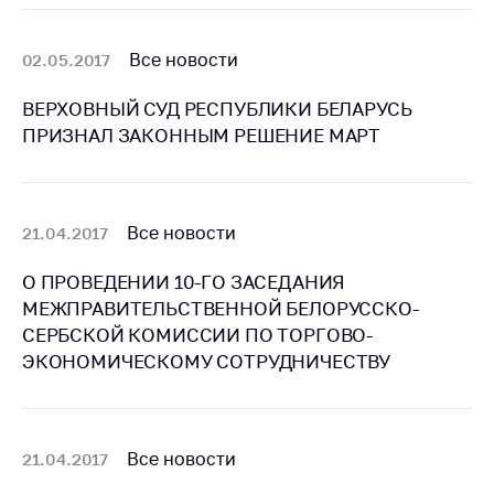
деятельность в
Республике
Беларусь
Все новости
02.05.2017
Защита
ВЕРХОВНЫЙ СУД РЕСПУБЛИКИ БЕЛАРУСЬ
персональных
данных
ПРИЗНАЛ ЗАКОННЫМ РЕШЕНИЕ МАРТ
Новости
Все новости
21.04.2017
Обратиться в МАРТ
Личный прием
О ПРОВЕДЕНИИ 10-ГО ЗАСЕДАНИЯ
граждан и юр. лиц
МЕЖПРАВИТЕЛЬСТВЕННОЙ БЕЛОРУССКО-
Прямaя телефоннaя
СЕРБСКОЙ КОМИССИИ ПО ТОРГОВО-
линия
ЭКОНОМИЧЕСКОМУ СОТРУДНИЧЕСТВУ
Горячая линия
Электронные
обращения
Все новости
21.04.2017