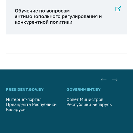
Обучение по вопросам
антимонопольного регулирования и
конкурентной политики
PRESIDENT.GOV.BY
GOVERNMENT.BY
SO
Интернет-портал
Совет Министров
Со
Президента Республики
Республики Беларусь
На
Беларусь
Ре