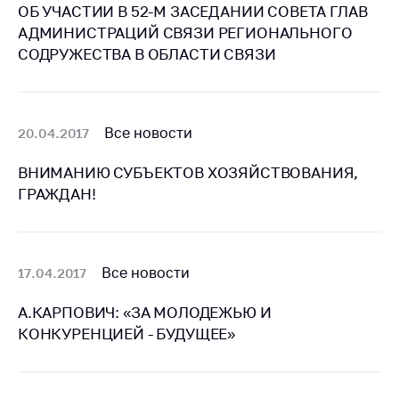
Сообщить о росте
ОБ УЧАСТИИ В 52-М ЗАСЕДАНИИ СОВЕТА ГЛАВ
цен на товары
АДМИНИСТРАЦИЙ СВЯЗИ РЕГИОНАЛЬНОГО
СОДРУЖЕСТВА В ОБЛАСТИ СВЯЗИ
Сообщить о росте
цен на лекарства и
медицинские
изделия
Все новости
20.04.2017
Контакты
ВНИМАНИЮ СУБЪЕКТОВ ХОЗЯЙСТВОВАНИЯ,
Адрес и режим
ГРАЖДАН!
работы
Приемная
Министра
Все новости
17.04.2017
Горячая линия
Пресс-служба
А.КАРПОВИЧ: «ЗА МОЛОДЕЖЬЮ И
КОНКУРЕНЦИЕЙ - БУДУЩЕЕ»
Вышестоящий
государственный
орган