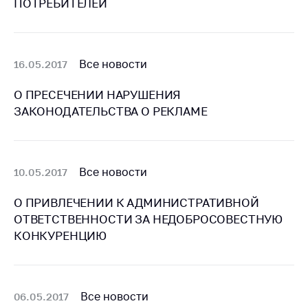
ПОТРЕБИТЕЛЕЙ
Белорусская
универсальная
товарная биржа
Все новости
16.05.2017
Общественная
жизнь
О ПРЕСЕЧЕНИИ НАРУШЕНИЯ
Идеологическая
ЗАКОНОДАТЕЛЬСТВА О РЕКЛАМЕ
работа
Официальные
геральдические
Все новости
10.05.2017
символы
5 лет МАРТ
О ПРИВЛЕЧЕНИИ К АДМИНИСТРАТИВНОЙ
ОТВЕТСТВЕННОСТИ ЗА НЕДОБРОСОВЕСТНУЮ
Деятельность
КОНКУРЕНЦИЮ
Ценовая политика
Антимонопольное
регулирование и
Все новости
06.05.2017
конкуренция