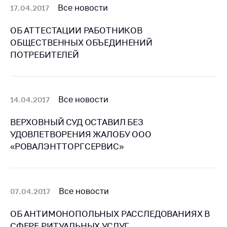
Все новости
Важное на сайте
17.04.2017
Сообщить о росте
ОБ АТТЕСТАЦИИ РАБОТНИКОВ
цен
ОБЩЕСТВЕННЫХ ОБЪЕДИНЕНИЙ
Ценообразование
ПОТРЕБИТЕЛЕЙ
на лекарственные
средства, изделия
медицинского
назначения и
Все новости
14.04.2017
медицинскую
технику
ВЕРХОВНЫЙ СУД ОСТАВИЛ БЕЗ
УДОВЛЕТВОРЕНИЯ ЖАЛОБУ ООО
Решение Комиссии
«РОВАЛЭНТТОРГСЕРВИС»
по установлению
факта нарушения
(отсутствия)
нарушения
антимонопольного
Все новости
07.04.2017
законодательства
ОБ АНТИМОНОПОЛЬНЫХ РАССЛЕДОВАНИЯХ В
Предостережения и
СФЕРЕ РИТУАЛЬНЫХ УСЛУГ