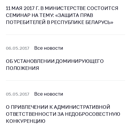
11 МАЯ 2017 Г. В МИНИСТЕРСТВЕ СОСТОИТСЯ
Торговля и услуги
СЕМИНАР НА ТЕМУ: «ЗАЩИТА ПРАВ
Регулирование и
ПОТРЕБИТЕЛЕЙ В РЕСПУБЛИКЕ БЕЛАРУСЬ»
контроль закупок
Защита прав
потребителей
Все новости
06.05.2017
Регулирование
рекламной
ОБ УСТАНОВЛЕНИИ ДОМИНИРУЮЩЕГО
деятельности
ПОЛОЖЕНИЯ
Международное
сотрудничество
Применение мер
Все новости
05.05.2017
нетарифного
регулирования
О ПРИВЛЕЧЕНИИ К АДМИНИСТРАТИВНОЙ
ОТВЕТСТВЕННОСТИ ЗА НЕДОБРОСОВЕСТНУЮ
Биржевая торговля
КОНКУРЕНЦИЮ
Выставочная