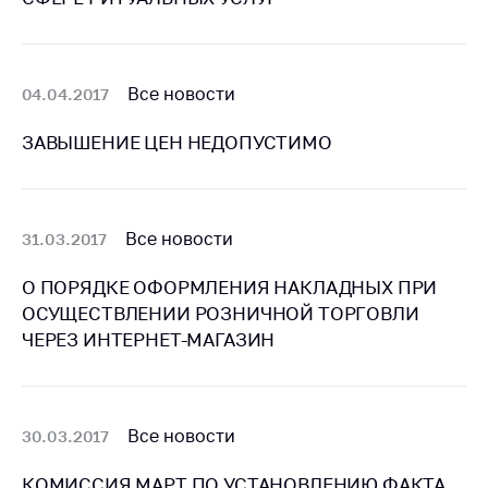
предупреждения
Общественное
обсуждение
проектов
Все новости
04.04.2017
Маркировка
ЗАВЫШЕНИЕ ЦЕН НЕДОПУСТИМО
товаров
Упрощение условий
ведения бизнеса
Все новости
31.03.2017
Рекомендации по
предотвращению
О ПОРЯДКЕ ОФОРМЛЕНИЯ НАКЛАДНЫХ ПРИ
распространения
ОСУЩЕСТВЛЕНИИ РОЗНИЧНОЙ ТОРГОВЛИ
COVID-19 для
ЧЕРЕЗ ИНТЕРНЕТ-МАГАЗИН
субъектов торговли,
общественного
питания, бытового
обслуживания
Все новости
30.03.2017
Обучение по
вопросам
КОМИССИЯ МАРТ ПО УСТАНОВЛЕНИЮ ФАКТА