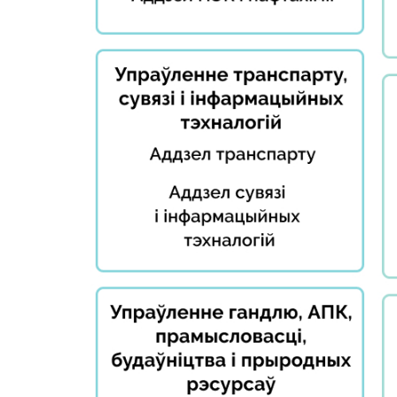
Прымяненне
Важнае на 
мер
Дзяржаў
нетарыфнага
рэестр
рэгулявання
гаспадар
суб'ектаў,
Біржавы
займаюць
гандаль
дамінуюч
Навіны
становішч
таварных
рынках
Дзяржаў
рэестр
суб'eктаў
натураль
манаполі