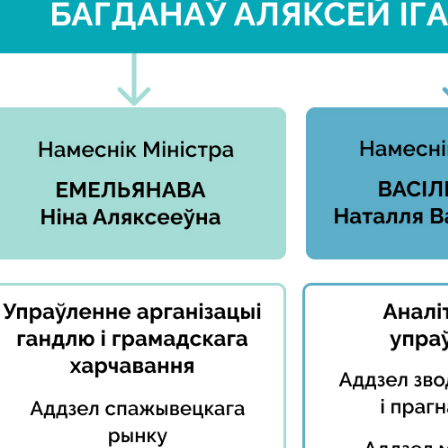
ць аб
ту на
кія
эжым
я
інія
жба
ны