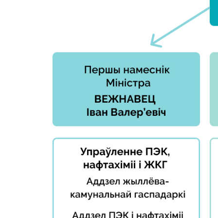
«Гермес»
Паведамі
росце кош
Дзейнасць
лекі і
Антыманапольнае
медыцынс
рэгуляванне і
вырабы
канкурэнцыя
Кантакты
Рэгуляванне
гандлю
Адрас і р
працы
Абарона
правоў
Прыёмна
спажыўцоў
Міністра
Рэгуляванне
Гарачая л
рэкламнай
Прэс-слу
дзейнасці
Вышэйшы
Рэгуляванне і
дзяржаў
кантроль
орган
закупак