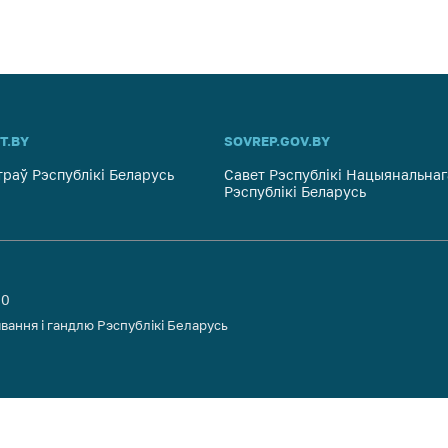
T.BY
SOVREP.GOV.BY
траў Рэспублікі Беларусь
Савет Рэспублікі Нацыянальнаг
Рэспублікі Беларусь
00
вання і гандлю Рэспублікі Беларусь