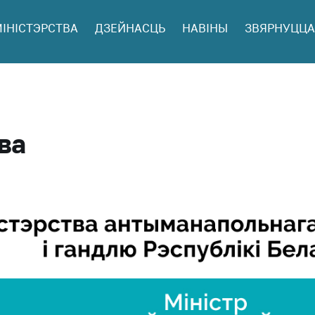
МІНІСТЭРСТВА
ДЗЕЙНАСЦЬ
НАВІНЫ
ЗВЯРНУЦЦА
ў
 і юр.
ва
ая
інія
ныя
ць аб
ту на