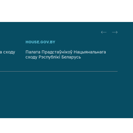
HOUSE.GOV.BY
PRAVO.
а сходу
Палата Прадстаўнікоў Нацыянальнага
Нацыян
сходу Рэспублікі Беларусь
Рэспуб