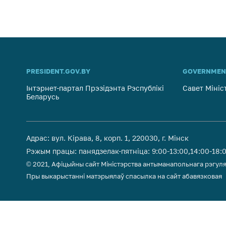
PRESIDENT.GOV.BY
GOVERNMEN
Інтэрнет-партал Прэзідэнта Рэспублікі
Савет Мініс
Беларусь
Адрас: вул. Кірава, 8, корп. 1, 220030, г. Мінск
Рэжым працы: панядзелак-пятніца: 9:00-13:00,14:00-18:
© 2021, Афіцыйны сайт Міністэрства антыманапольнага рэгуля
Пры выкарыстанні матэрыялаў спасылка на сайт абавязковая