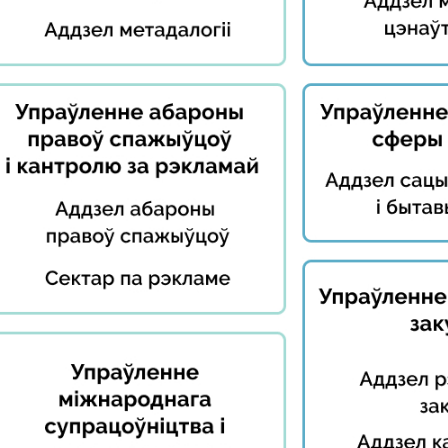
сайце
ны
чых
 якія
ае
а на
ны
ных
й