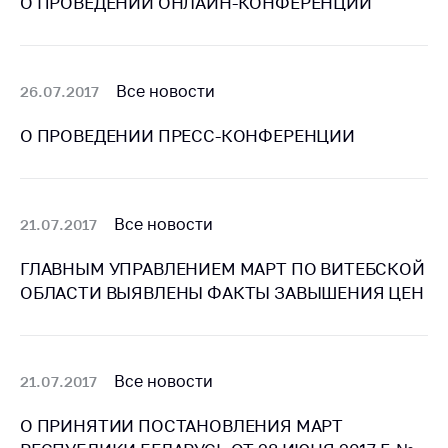
деятельность в
О ПРОВЕДЕНИИ ОНЛАЙН-КОНФЕРЕНЦИИ
Республике
Беларусь
Защита
Все новости
26.07.2017
персональных
данных
О ПРОВЕДЕНИИ ПРЕСС-КОНФЕРЕНЦИИ
Новости
Обратиться в МАРТ
Все новости
21.07.2017
Личный прием
граждан и юр. лиц
ГЛАВНЫМ УПРАВЛЕНИЕМ МАРТ ПО ВИТЕБСКОЙ
ОБЛАСТИ ВЫЯВЛЕНЫ ФАКТЫ ЗАВЫШЕНИЯ ЦЕН
Прямaя телефоннaя
линия
Горячая линия
Все новости
21.07.2017
Электронные
обращения
О ПРИНЯТИИ ПОСТАНОВЛЕНИЯ МАРТ