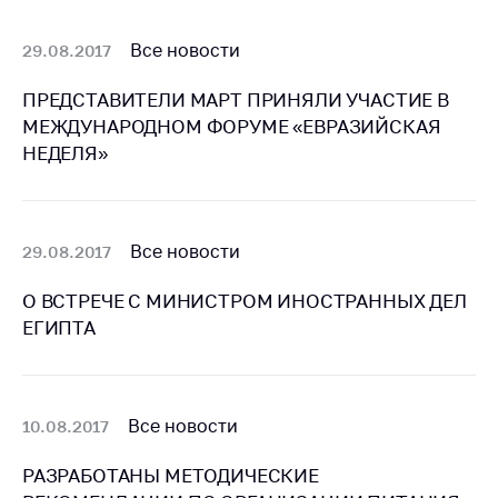
Белорусская
универсальная
Все новости
29.08.2017
товарная биржа
ПРЕДСТАВИТЕЛИ МАРТ ПРИНЯЛИ УЧАСТИЕ В
Общественная
МЕЖДУНАРОДНОМ ФОРУМЕ «ЕВРАЗИЙСКАЯ
жизнь
НЕДЕЛЯ»
Идеологическая
работа
Официальные
Все новости
29.08.2017
геральдические
символы
О ВСТРЕЧЕ С МИНИСТРОМ ИНОСТРАННЫХ ДЕЛ
5 лет МАРТ
ЕГИПТА
Деятельность
Ценовая политика
Все новости
10.08.2017
Антимонопольное
регулирование и
РАЗРАБОТАНЫ МЕТОДИЧЕСКИЕ
конкуренция