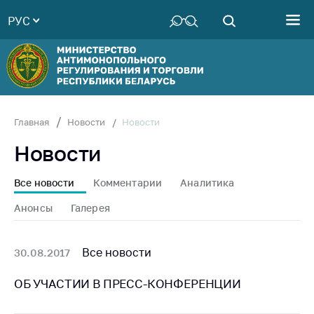
РУС
Министерство
Руководство
Структура
Министерства
Территориальные
Новости
Главная
Новости
органы
Новости
Законодательство
Антикоррупционная
Все новости
Комментарии
Аналитика
деятельность
Анонсы
Галерея
Общественно-
консультативный
совет
Все новости
30.08.2017
Соискателям
ОБ УЧАСТИИ В ПРЕСС-КОНФЕРЕНЦИИ
Награждения