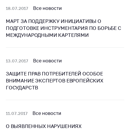
Важное на сайте
Все новости
18.07.2017
Сообщить о росте
цен
МАРТ ЗА ПОДДЕРЖКУ ИНИЦИАТИВЫ О
ПОДГОТОВКЕ ИНСТРУМЕНТАРИЯ ПО БОРЬБЕ С
Ценообразование
МЕЖДУНАРОДНЫМИ КАРТЕЛЯМИ
на лекарственные
средства, изделия
медицинского
назначения и
Все новости
13.07.2017
медицинскую
технику
ЗАЩИТЕ ПРАВ ПОТРЕБИТЕЛЕЙ ОСОБОЕ
Решение Комиссии
ВНИМАНИЕ ЭКСПЕРТОВ ЕВРОПЕЙСКИХ
по установлению
ГОСУДАРСТВ
факта нарушения
(отсутствия)
нарушения
антимонопольного
Все новости
11.07.2017
законодательства
Предостережения и
О ВЫЯВЛЕННЫХ НАРУШЕНИЯХ