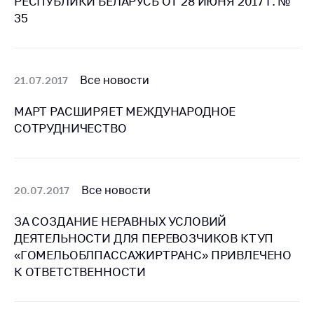
РЕСПУБЛИКИ БЕЛАРУСЬ ОТ 28 ИЮНЯ 2017 Г. №
Сообщить о росте
35
цен на товары
Сообщить о росте
цен на лекарства и
медицинские
Все новости
21.07.2017
изделия
МАРТ РАСШИРЯЕТ МЕЖДУНАРОДНОЕ
Контакты
СОТРУДНИЧЕСТВО
Адрес и режим
работы
Приемная
Все новости
20.07.2017
Министра
Горячая линия
ЗА СОЗДАНИЕ НЕРАВНЫХ УСЛОВИЙ
ДЕЯТЕЛЬНОСТИ ДЛЯ ПЕРЕВОЗЧИКОВ КТУП
Пресс-служба
«ГОМЕЛЬОБЛПАССАЖИРТРАНС» ПРИВЛЕЧЕНО
Вышестоящий
К ОТВЕТСТВЕННОСТИ
государственный
орган