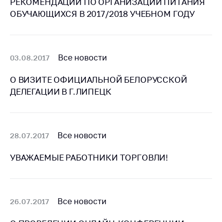
РЕКОМЕНДАЦИИ ПО ОРГАНИЗАЦИИ ПИТАНИЯ
ОБУЧАЮЩИХСЯ В 2017/2018 УЧЕБНОМ ГОДУ
Торговля и услуги
Регулирование и
контроль закупок
Все новости
03.08.2017
Защита прав
потребителей
О ВИЗИТЕ ОФИЦИАЛЬНОЙ БЕЛОРУССКОЙ
Регулирование
ДЕЛЕГАЦИИ В Г.ЛИПЕЦК
рекламной
деятельности
Международное
Все новости
28.07.2017
сотрудничество
Применение мер
УВАЖАЕМЫЕ РАБОТНИКИ ТОРГОВЛИ!
нетарифного
регулирования
Биржевая торговля
Все новости
26.07.2017
Выставочная