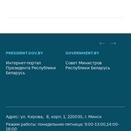
PRESIDENT.GOV.BY
GOVERNMENT.BY
SO
Интернет-портал
Совет Министров
Со
Президента Республики
Республики Беларусь
На
Беларусь
Ре
Адрес: ул. Кирова, 8, корп. 1, 220030, г. Минск
Режим работы: понедельник-пятница: 9:00-13:00,14:00-
18:00