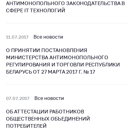
предупреждения
АНТИМОНОПОЛЬНОГО ЗАКОНОДАТЕЛЬСТВА В
СФЕРЕ IT ТЕХНОЛОГИЙ
Общественное
обсуждение
проектов
Маркировка
Все новости
11.07.2017
товаров
О ПРИНЯТИИ ПОСТАНОВЛЕНИЯ
Упрощение условий
МИНИСТЕРСТВА АНТИМОНОПОЛЬНОГО
ведения бизнеса
РЕГУЛИРОВАНИЯ И ТОРГОВЛИ РЕСПУБЛИКИ
Рекомендации по
БЕЛАРУСЬ ОТ 27 МАРТА 2017 Г. № 17
предотвращению
распространения
COVID-19 для
субъектов торговли,
Все новости
07.07.2017
общественного
питания, бытового
ОБ АТТЕСТАЦИИ РАБОТНИКОВ
обслуживания
ОБЩЕСТВЕННЫХ ОБЪЕДИНЕНИЙ
Обучение по
ПОТРЕБИТЕЛЕЙ
вопросам