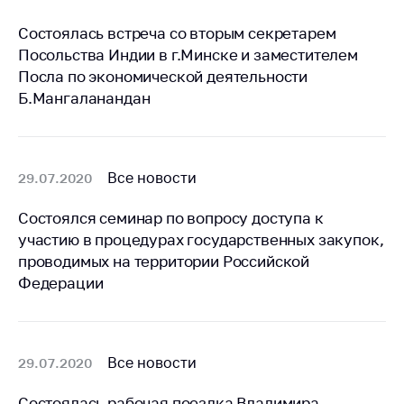
Сообщить о росте
цен на товары
Состоялась встреча со вторым секретарем
Посольства Индии в г.Минске и заместителем
Сообщить о росте
цен на лекарства и
Посла по экономической деятельности
медицинские
Б.Мангаланандан
изделия
Контакты
Адрес и режим
Все новости
29.07.2020
работы
Состоялся семинар по вопросу доступа к
Приемная
участию в процедурах государственных закупок,
Министра
проводимых на территории Российской
Горячая линия
Федерации
Пресс-служба
Вышестоящий
Все новости
29.07.2020
государственный
орган
Состоялась рабочая поездка Владимира