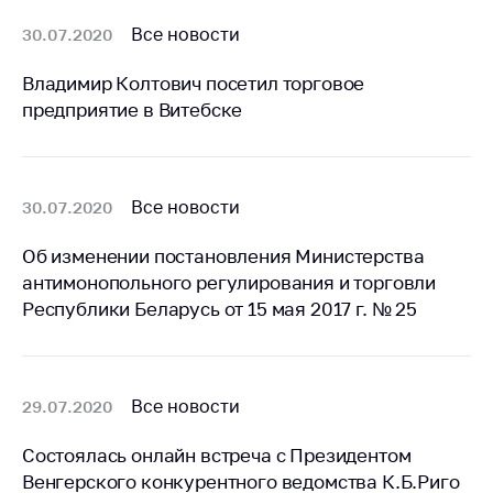
Торговля и услуги
Все новости
30.07.2020
Регулирование и
Владимир Колтович посетил торговое
контроль закупок
предприятие в Витебске
Защита прав
потребителей
Регулирование
Все новости
30.07.2020
рекламной
деятельности
Об изменении постановления Министерства
антимонопольного регулирования и торговли
Международное
сотрудничество
Республики Беларусь от 15 мая 2017 г. № 25
Применение мер
нетарифного
регулирования
Все новости
29.07.2020
Биржевая торговля
Состоялась онлайн встреча с Президентом
Выставочная
Венгерского конкурентного ведомства К.Б.Риго