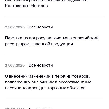
Важное на сайте
Колтовича в Могилев
Сообщить о росте
цен
Ценообразование
Все новости
27.07.2020
на лекарственные
средства, изделия
Памятка по вопросу включения в евразийский
медицинского
реестр промышленной продукции
назначения и
медицинскую
технику
Решение Комиссии
Все новости
27.07.2020
по установлению
факта нарушения
О внесении изменений в перечни товаров,
(отсутствия)
подлежащих включению в ассортиментные
нарушения
перечни товаров для торговых объектов
антимонопольного
законодательства
Предостережения и