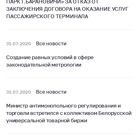
ПАРК Г.БАРАНОВИЧИ» ЗА ОТКАЗ ОТ
Белорусская
ЗАКЛЮЧЕНИЯ ДОГОВОРА НА ОКАЗАНИЕ УСЛУГ
универсальная
ПАССАЖИРСКОГО ТЕРМИНАЛА
товарная биржа
Общественная
жизнь
Все новости
31.07.2020
Идеологическая
работа
Создание равных условий в сфере
законодательной метрологии
Официальные
геральдические
символы
5 лет МАРТ
Все новости
31.07.2020
Деятельность
Министр антимонопольного регулирования и
Ценовая политика
торговли встретился с коллективом Белорусской
универсальной товарной биржи
Антимонопольное
регулирование и
конкуренция