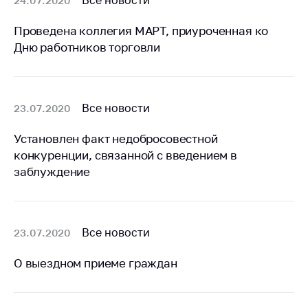
Все новости
24.07.2020
антимонопольного
регулирования и
Проведена коллегия МАРТ, приуроченная ко
конкурентной
Дню работников торговли
политики
Все новости
23.07.2020
Установлен факт недобросовестной
конкуренции, связанной с введением в
заблуждение
Все новости
23.07.2020
О выездном приеме граждан