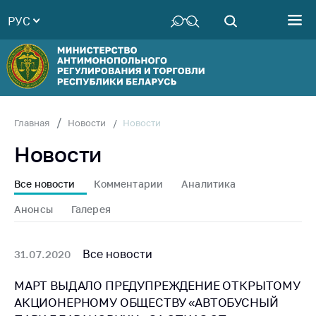
РУС
Министерство
Руководство
Структура
Министерства
Территориальные
Новости
Главная
Новости
органы
Новости
Законодательство
Антикоррупционная
Все новости
Комментарии
Аналитика
деятельность
Анонсы
Галерея
Общественно-
консультативный
совет
Все новости
31.07.2020
Соискателям
МАРТ ВЫДАЛО ПРЕДУПРЕЖДЕНИЕ ОТКРЫТОМУ
АКЦИОНЕРНОМУ ОБЩЕСТВУ «АВТОБУСНЫЙ
Награждения