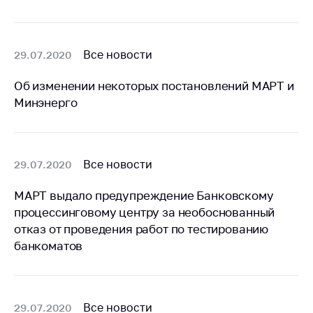
деятельность в
Республике
Беларусь
Защита
Все новости
29.07.2020
персональных
данных
Об изменении некоторых постановлений МАРТ и
Минэнерго
Новости
Обратиться в МАРТ
Все новости
29.07.2020
Личный прием
граждан и юр. лиц
МАРТ выдало предупреждение Банковскому
Прямaя телефоннaя
процессинговому центру за необоснованный
линия
отказ от проведения работ по тестированию
банкоматов
Горячая линия
Электронные
обращения
Все новости
29.07.2020