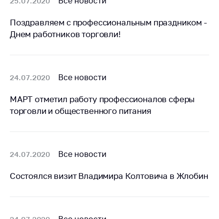
Все новости
25.07.2020
предупреждения
Общественное
Поздравляем с профессиональным праздником -
обсуждение
Днем работников торговли!
проектов
Маркировка
товаров
Все новости
24.07.2020
Упрощение условий
ведения бизнеса
МАРТ отметил работу профессионалов сферы
торговли и общественного питания
Рекомендации по
предотвращению
распространения
COVID-19 для
субъектов торговли,
Все новости
24.07.2020
общественного
питания, бытового
Состоялся визит Владимира Колтовича в Жлобин
обслуживания
Обучение по
вопросам