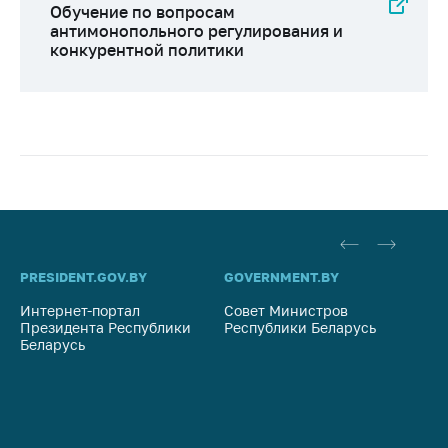
Обучение по вопросам
антимонопольного регулирования и
конкурентной политики
PRESIDENT.GOV.BY
GOVERNMENT.BY
SO
Интернет-портал
Совет Министров
Со
Президента Республики
Республики Беларусь
На
Беларусь
Ре