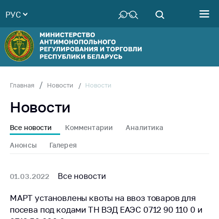
РУС
Министерство
Руководство
Структура
Министерства
Территориальные
Новости
Главная
Новости
органы
Новости
Законодательство
Антикоррупционная
Все новости
Комментарии
Аналитика
деятельность
Анонсы
Галерея
Общественно-
консультативный
совет
Все новости
01.03.2022
Соискателям
МАРТ установлены квоты на ввоз товаров для
посева под кодами ТН ВЭД ЕАЭС 0712 90 110 0 и
Награждения