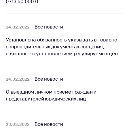
0713 50 000 0
Белорусская
универсальная
товарная биржа
Все новости
24.02.2022
Общественная
жизнь
Установлена обязанность указывать в товарно-
Идеологическая
сопроводительных документах сведения,
работа
связанные с установлением регулируемых цен
Официальные
геральдические
символы
Все новости
24.02.2022
5 лет МАРТ
О выездном личном приеме граждан и
Деятельность
представителей юридических лиц
Ценовая политика
Антимонопольное
регулирование и
Все новости
23.02.2022
конкуренция