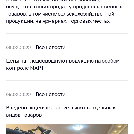
предупреждения
осуществляющих продажу продовольственных
Общественное
товаров, в том числе сельскохозяйственной
обсуждение
продукции, на ярмарках, торговых местах
проектов
Маркировка
товаров
Все новости
08.02.2022
Упрощение условий
ведения бизнеса
Цены на плодоовощную продукцию на особом
контроле МАРТ
Рекомендации по
предотвращению
распространения
COVID-19 для
субъектов торговли,
Все новости
05.02.2022
общественного
питания, бытового
Введено лицензирование вывоза отдельных
обслуживания
видов товаров
Обучение по
вопросам