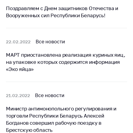
Поздравляем с Днем защитников Отечества и
Торговля и услуги
Вооруженных сил Республики Беларусь!
Регулирование и
контроль закупок
Защита прав
Все новости
22.02.2022
потребителей
Регулирование
МАРТ приостановлена реализация куриных яиц,
рекламной
на упаковке которых содержится информация
деятельности
«Эко яйца»
Международное
сотрудничество
Применение мер
Все новости
21.02.2022
нетарифного
регулирования
Министр антимонопольного регулирования и
торговли Республики Беларусь Алексей
Биржевая торговля
Богданов совершил рабочую поездку в
Выставочная
Брестскую область