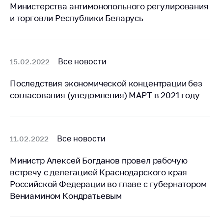
Сообщить о росте
Министерства антимонопольного регулирования
цен на товары
и торговли Республики Беларусь
Сообщить о росте
цен на лекарства и
медицинские
изделия
Все новости
15.02.2022
Контакты
Последствия экономической концентрации без
согласования (уведомления) МАРТ в 2021 году
Адрес и режим
работы
Приемная
Министра
Все новости
11.02.2022
Горячая линия
Министр Алексей Богданов провел рабочую
Пресс-служба
встречу с делегацией Краснодарского края
Российской Федерации во главе с губернатором
Вышестоящий
Вениамином Кондратьевым
государственный
орган