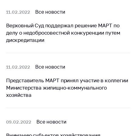
Важное на сайте
Все новости
11.02.2022
Сообщить о росте
цен
Верховный Суд поддержал решение МАРТ по
Ценообразование
делу о недобросовестной конкуренции путем
на лекарственные
дискредитации
средства, изделия
медицинского
назначения и
медицинскую
Все новости
11.02.2022
технику
Представитель МАРТ принял участие в коллегии
Решение Комиссии
Министерства жилищно-коммунального
по установлению
факта нарушения
хозяйства
(отсутствия)
нарушения
антимонопольного
законодательства
Все новости
09.02.2022
Предостережения и
Вниманию субъектов хозяйствования,