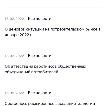
деятельность в
Республике
Беларусь
Защита
Все новости
18.02.2022
персональных
данных
О ценовой ситуации на потребительском рынке в
январе 2022 г.
Новости
Обратиться в МАРТ
Все новости
18.02.2022
Личный прием
граждан и юр. лиц
Об аттестации работников общественных
Прямaя телефоннaя
объединений потребителей
линия
Горячая линия
Все новости
16.02.2022
Электронные
обращения
Состоялось расширенное заседание коллегии